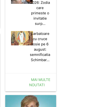
2026: Zodia
care
primeste o
invitatie
surp…
Sarbatoare
cu cruce
rosie pe 6
august:
semnificatia
Schimbar…
MAI MULTE
NOUTATI