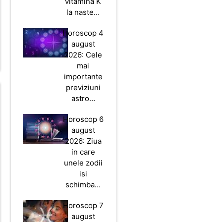
vitamina K
la naste…
Horoscop 4
august
2026: Cele
mai
importante
previziuni
astro…
Horoscop 6
august
2026: Ziua
in care
unele zodii
isi
schimba…
Horoscop 7
august