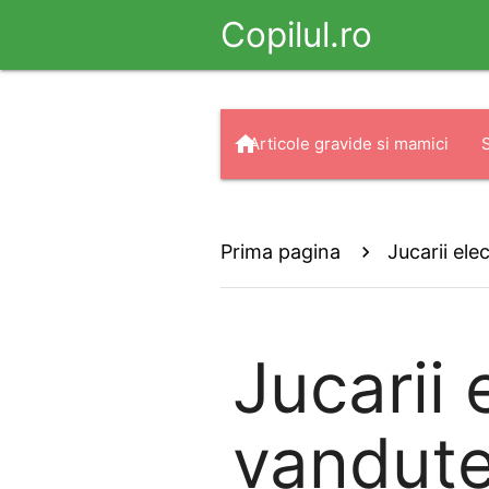
Copilul.ro
home
Articole gravide si mamici
arrow_drop_down
search
Haine
Prima pagina
Jucarii elec
Jucarii 
vandut