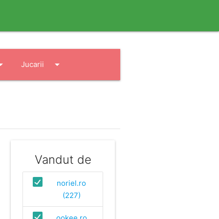
drop_down
arrow_drop_down
Jucarii
Vandut de
noriel.ro
(227)
ookee.ro