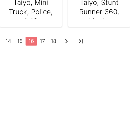
Taiyo, Mini
Taiyo, Stunt
Truck, Police,
Runner 360,
1:40
Verde
chevron_right
last_page
14
15
16
17
18