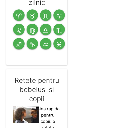
zilnic
♈
♉
♊
♋
♌
♍
♎
♏
♐
♑
♒
♓
Retete pentru
bebelusi si
copii
Cina rapida
pentru
copii: 5
retete