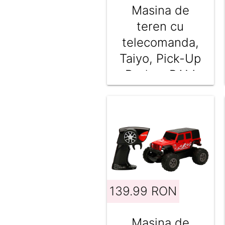
Masina de
teren cu
telecomanda,
Taiyo, Pick-Up
Dodge, RAM
TRX, 1:22
139.99 RON
Masina de