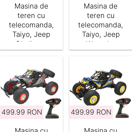
Masina de
Masina de
teren cu
teren cu
telecomanda,
telecomanda,
Taiyo, Jeep
Taiyo, Jeep
Gladiator,
Wrangler
Galben, 1:22
Sahara
Unlimited,
Verde, 1:22
499.99 RON
499.99 RON
Masina cu
Masina cu