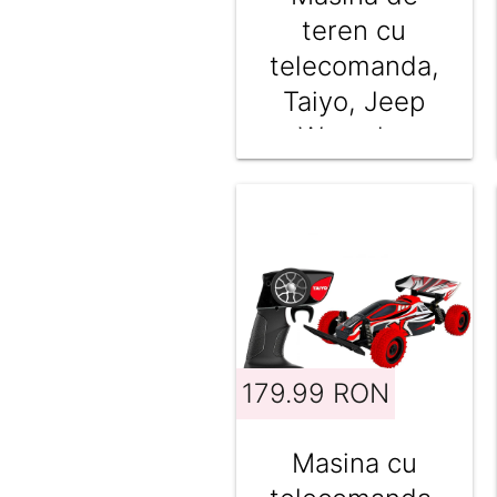
teren cu
telecomanda,
Taiyo, Jeep
Wrangler
Rubicon,
Rosu, 1:22
179.99 RON
Masina cu