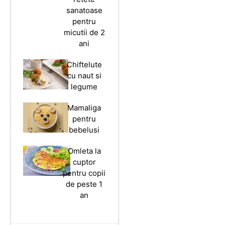
sanatoase
pentru
micutii de 2
ani
Chiftelute
cu naut si
legume
Mamaliga
pentru
bebelusi
Omleta la
cuptor
pentru copii
de peste 1
an