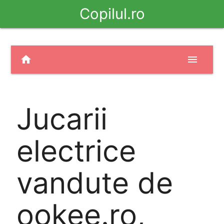
Copilul.ro
home
menu
Jucarii
electrice
vandute de
ookee.ro,