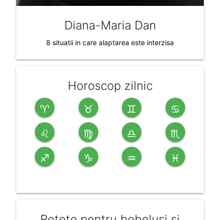
Diana-Maria Dan
8 situatii in care alaptarea este interzisa
Horoscop zilnic
♈
♉
♊
♋
♌
♍
♎
♏
♐
♑
♒
♓
Retete pentru bebelusi si