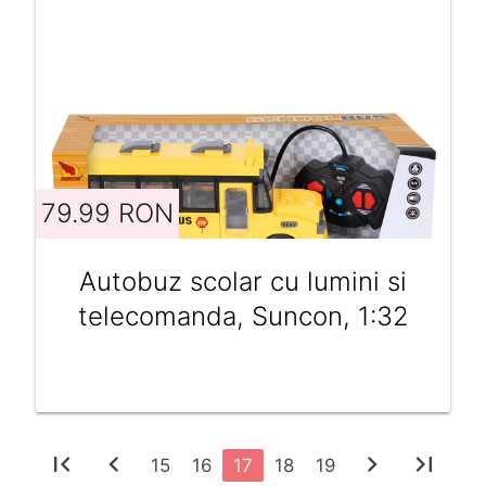
79.99 RON
Autobuz scolar cu lumini si
telecomanda, Suncon, 1:32
first_page
chevron_left
chevron_right
last_page
15
16
17
18
19