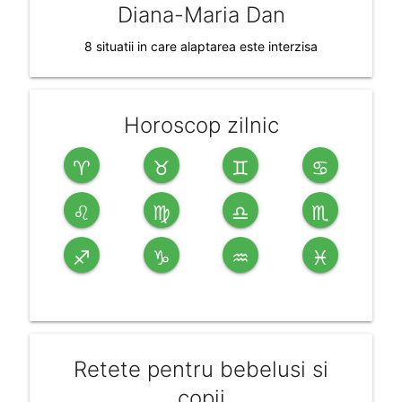
Diana-Maria Dan
8 situatii in care alaptarea este interzisa
Horoscop zilnic
♈
♉
♊
♋
♌
♍
♎
♏
♐
♑
♒
♓
Retete pentru bebelusi si
copii