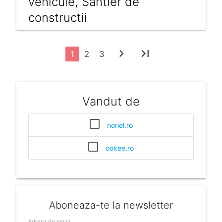
vehicule, Santier de
constructii
chevron_right
last_page
1
2
3
Vandut de
noriel.ro
ookee.ro
Aboneaza-te la newsletter
Adresa de email