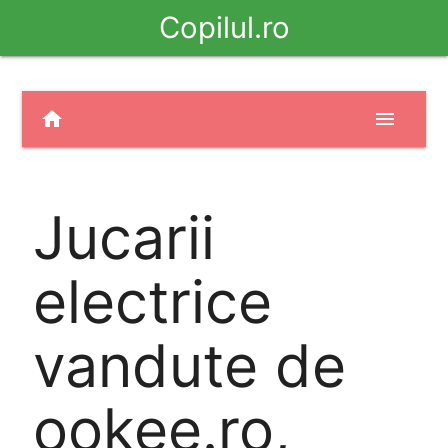
Copilul.ro
home
menu
Jucarii
electrice
vandute de
ookee.ro,