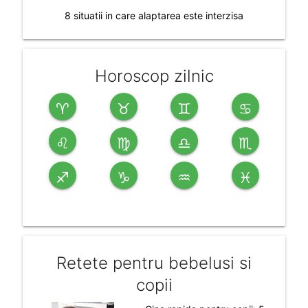
8 situatii in care alaptarea este interzisa
Horoscop zilnic
♈
♉
♊
♋
♌
♍
♎
♏
♐
♑
♒
♓
Retete pentru bebelusi si
copii