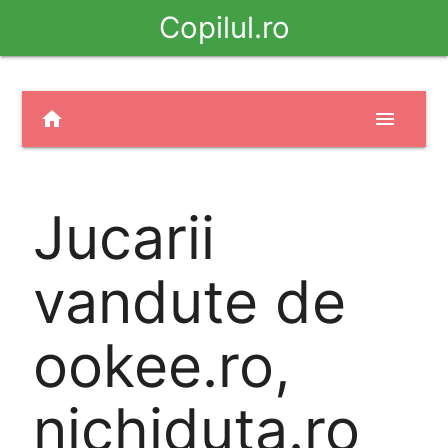
Copilul.ro
home
menu
Jucarii
vandute de
ookee.ro,
nichiduta.ro