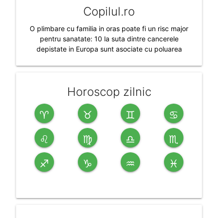
Copilul.ro
O plimbare cu familia in oras poate fi un risc major
pentru sanatate: 10 la suta dintre cancerele
depistate in Europa sunt asociate cu poluarea
Horoscop zilnic
♈
♉
♊
♋
♌
♍
♎
♏
♐
♑
♒
♓