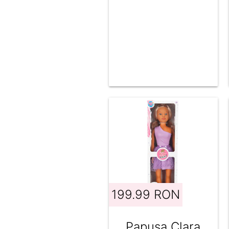
Craciun, cu
miros de
vanilie, 26 cm
199.99 RON
Papusa Clara