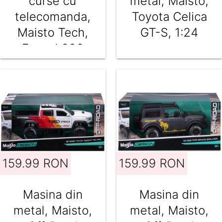
curse cu
metal, Maisto,
telecomanda,
Toyota Celica
Maisto Tech,
GT-S, 1:24
Ferrari 296
GT3, 1:16
159.99 RON
159.99 RON
Masina din
Masina din
metal, Maisto,
metal, Maisto,