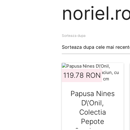
noriel.r
Sorteaza dupa
119.78 RON
Papusa Nines
D\'Onil,
Colectia
Pepote