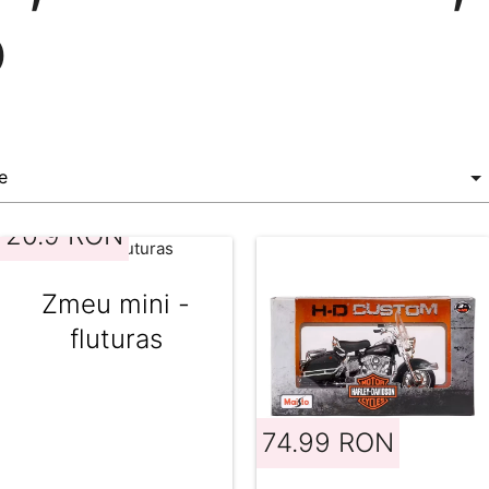
o
20.9 RON
Zmeu mini -
fluturas
74.99 RON