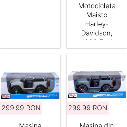
Motocicleta
Maisto
Harley-
Davidson,
1966 FLH
Electra Glide,
1:18
299.99 RON
299.99 RON
Masina
Masina din