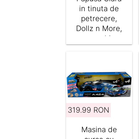
in tinuta de
petrecere,
Dollz n More,
cu rochie
mov, 80 cm
319.99 RON
Masina de