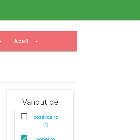
drop_down
arrow_drop_down
Jucarii
Vandut de
bestkids.ro
(1)
noriel.ro