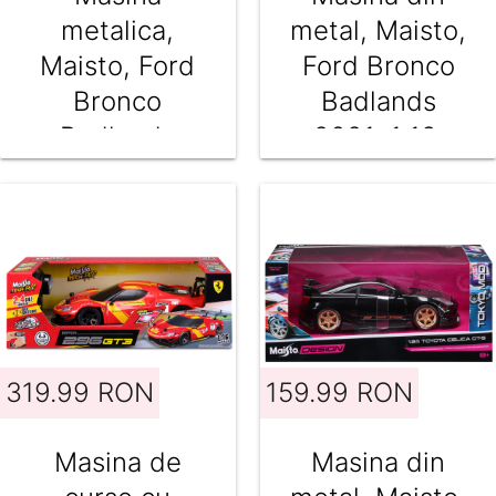
metalica,
metal, Maisto,
Maisto, Ford
Ford Bronco
Bronco
Badlands
Badlands
2021, 1:18,
2021, 1:18, Gri
Albastru
319.99 RON
159.99 RON
Masina de
Masina din