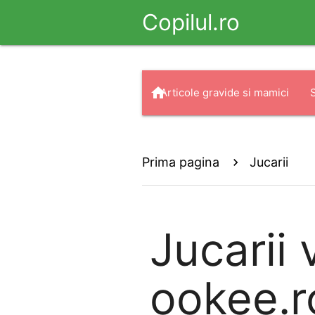
Copilul.ro
home
Articole gravide si mamici
arrow_drop_down
search
Haine
Prima pagina
Jucarii
Jucarii
v
ookee.ro