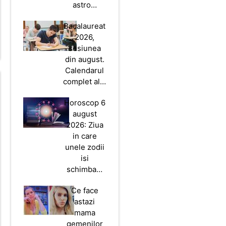
astro…
Bacalaureat
2026,
sesiunea
din august.
Calendarul
complet al…
Horoscop 6
august
2026: Ziua
in care
unele zodii
isi
schimba…
Ce face
astazi
mama
gemenilor