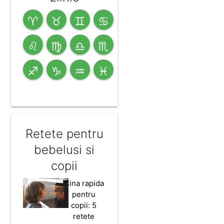
♈
♉
♊
♋
♌
♍
♎
♏
♐
♑
♒
♓
Retete pentru
bebelusi si
copii
Cina rapida
pentru
copii: 5
retete