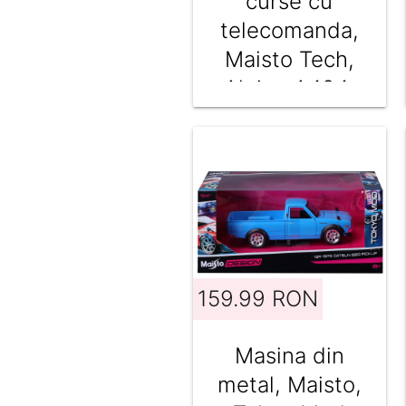
curse cu
telecomanda,
Maisto Tech,
Alpine A424,
1:16
159.99 RON
Masina din
metal, Maisto,