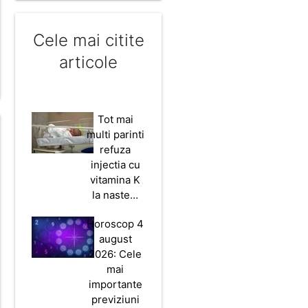
Cele mai citite
articole
Tot mai
multi parinti
refuza
injectia cu
vitamina K
la naste…
Horoscop 4
august
2026: Cele
mai
importante
previziuni