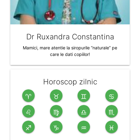
Dr Ruxandra Constantina
Mamici, mare atentie la siropurile “naturale” pe
care le dati copiilor!
Horoscop zilnic
♈
♉
♊
♋
♌
♍
♎
♏
♐
♑
♒
♓