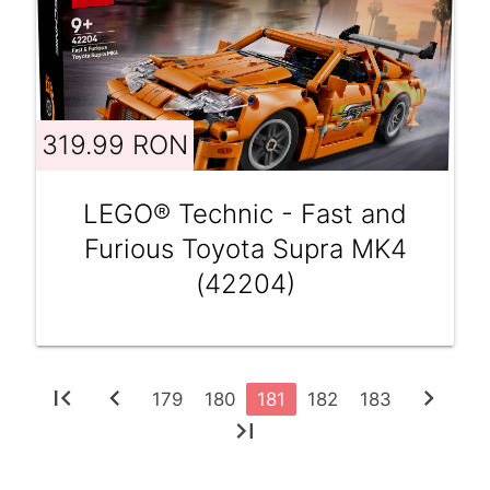
319.99 RON
LEGO® Technic - Fast and
Furious Toyota Supra MK4
(42204)
first_page
chevron_left
chevron_right
179
180
181
182
183
last_page