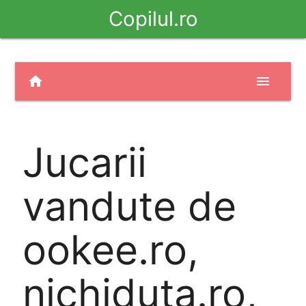
Copilul.ro
home
menu
Jucarii
vandute de
ookee.ro,
nichiduta.ro,