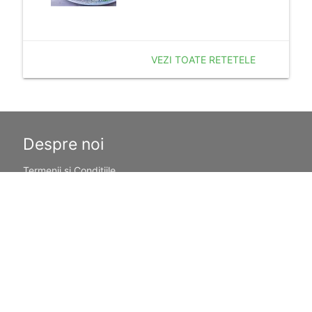
VEZI TOATE RETETELE
Despre noi
Termenii si Conditiile
Politica de Confidentialitate
Politica de Cookie
Publicitate
Resurse utile
Calculator Sarcina
Sarcina pe saptamani
Povesti pentru copii