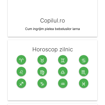
Copilul.ro
Cum ingrijim pielea bebelusilor iarna
Horoscop zilnic
♈
♉
♊
♋
♌
♍
♎
♏
♐
♑
♒
♓