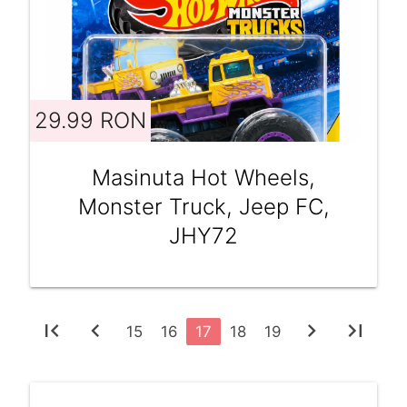
29.99 RON
Masinuta Hot Wheels,
Monster Truck, Jeep FC,
JHY72
first_page
chevron_left
chevron_right
last_page
15
16
17
18
19