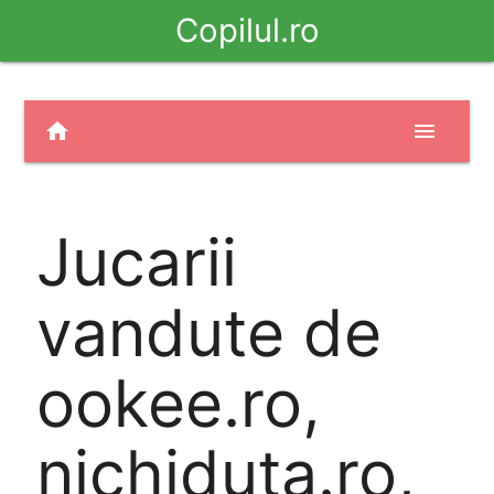
Copilul.ro
home
menu
Jucarii
vandute de
ookee.ro,
nichiduta.ro,