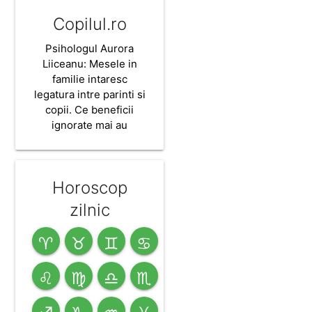
Copilul.ro
Psihologul Aurora
Liiceanu: Mesele in
familie intaresc
legatura intre parinti si
copii. Ce beneficii
ignorate mai au
Horoscop
zilnic
♈
♉
♊
♋
♌
♍
♎
♏
♐
♑
♒
♓