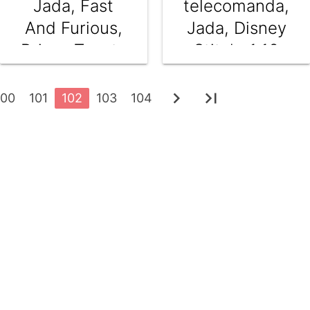
Jada, Fast
telecomanda,
And Furious,
Jada, Disney
Brians Toyota
Stitch, 1:16
Supra, Drift
Power Slide,
chevron_right
last_page
100
101
102
103
104
1:10