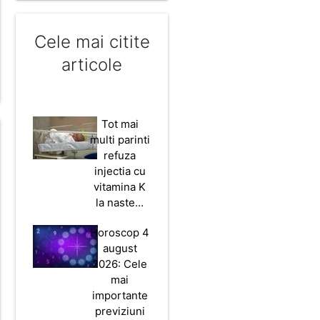
Cele mai citite
articole
Tot mai
multi parinti
refuza
injectia cu
vitamina K
la naste…
Horoscop 4
august
2026: Cele
mai
importante
previziuni