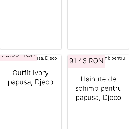
vanilie, 30 cm
vanilie, 26 cm
75.59 RON
91.43 RON
Outfit Ivory
Hainute de
papusa, Djeco
schimb pentru
papusa, Djeco