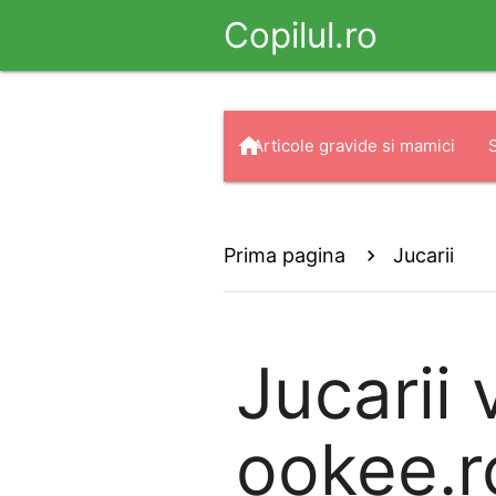
Copilul.ro
home
Articole gravide si mamici
arrow_drop_down
search
Haine
Prima pagina
Jucarii
Jucarii
v
ookee.ro