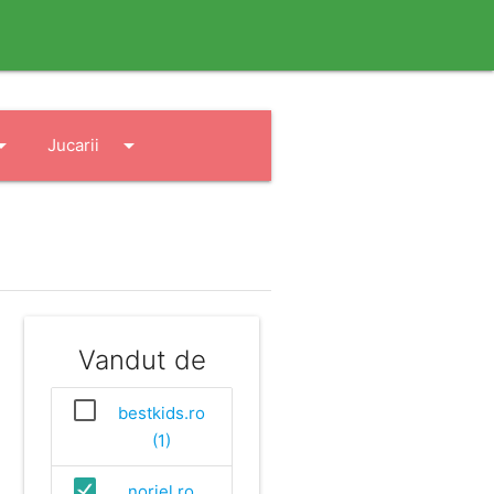
drop_down
arrow_drop_down
Jucarii
Vandut de
bestkids.ro
(1)
noriel.ro