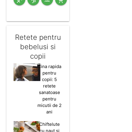
Retete pentru
bebelusi si
copii
Cina rapida
pentru
copii: 5
retete
sanatoase
pentru
micutii de 2
ani
Chiftelute
cu naut si