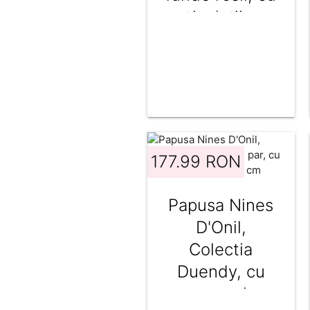
articulatii, cu
miros de
vanilie, 30 cm
177.99 RON
Papusa Nines
D'Onil,
Colectia
Duendy, cu
par, cu miros