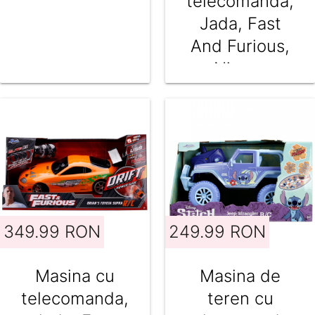
telecomanda,
Jada, Fast
And Furious,
Nissan
Skyline, 1:10
349.99 RON
249.99 RON
Masina cu
Masina de
telecomanda,
teren cu