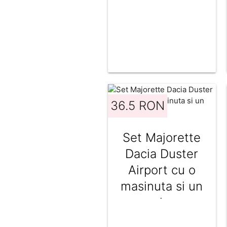
de vanilie, 24
cm
36.5 RON
Set Majorette
Dacia Duster
Airport cu o
masinuta si un
avion