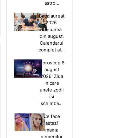
astro…
Bacalaureat
2026,
sesiunea
din august.
Calendarul
complet al…
Horoscop 6
august
2026: Ziua
in care
unele zodii
isi
schimba…
Ce face
astazi
mama
gemenilor