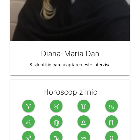
Diana-Maria Dan
8 situatii in care alaptarea este interzisa
Horoscop zilnic
♈
♉
♊
♋
♌
♍
♎
♏
♐
♑
♒
♓