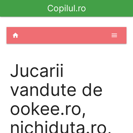
Copilul.ro
home
menu
Jucarii
vandute de
ookee.ro,
nichiduta.ro,