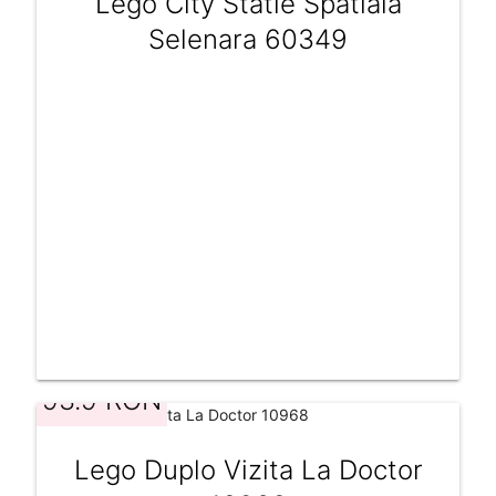
Lego City Statie Spatiala
Selenara 60349
93.9 RON
Lego Duplo Vizita La Doctor