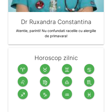
Dr Ruxandra Constantina
Atentie, parinti! Nu confundati racelile cu alergiile
de primavara!
Horoscop zilnic
♈
♉
♊
♋
♌
♍
♎
♏
♐
♑
♒
♓