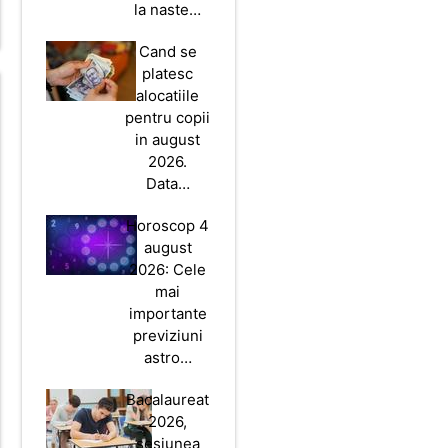
la naste…
Cand se
platesc
alocatiile
pentru copii
in august
2026.
Data…
Horoscop 4
august
2026: Cele
mai
importante
previziuni
astro…
Bacalaureat
2026,
sesiunea