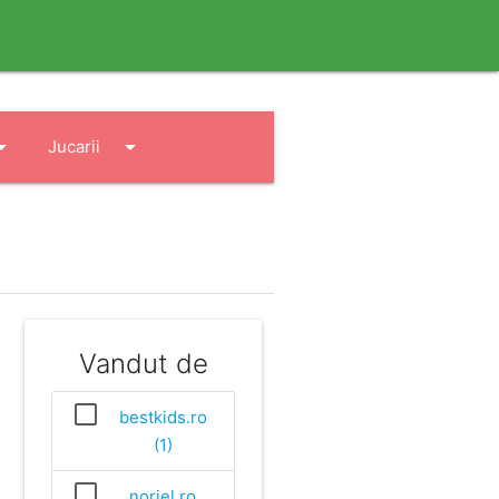
drop_down
arrow_drop_down
Jucarii
Vandut de
bestkids.ro
(1)
noriel.ro