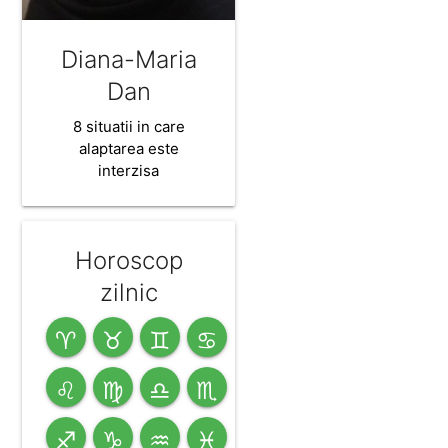
Diana-Maria
Dan
8 situatii in care
alaptarea este
interzisa
Horoscop
zilnic
♈
♉
♊
♋
♌
♍
♎
♏
♐
♑
♒
♓