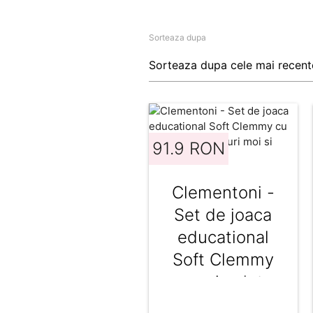
Sorteaza dupa
91.9 RON
Clementoni -
Set de joaca
educational
Soft Clemmy
cu animalute
6 cuburi moi