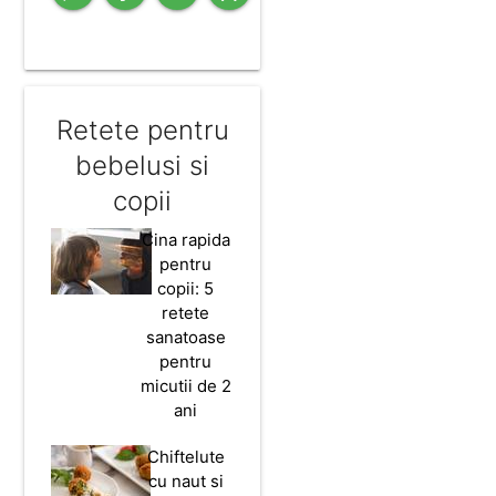
Retete pentru
bebelusi si
copii
Cina rapida
pentru
copii: 5
retete
sanatoase
pentru
micutii de 2
ani
Chiftelute
cu naut si