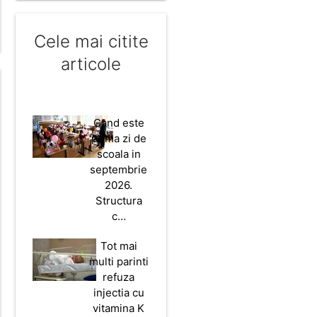
Cele mai citite
articole
Cand este
prima zi de
scoala in
septembrie
2026.
Structura
c…
Tot mai
multi parinti
refuza
injectia cu
vitamina K