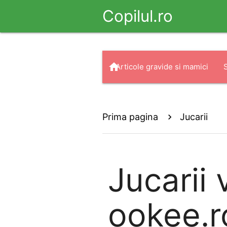
Copilul.ro
home
Articole gravide si mamici
arrow_drop_down
search
Haine
Prima pagina
Jucarii
Jucarii
v
ookee.r