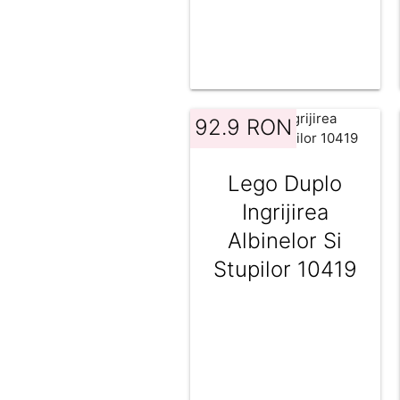
si carticica
92.9 RON
Lego Duplo
Ingrijirea
Albinelor Si
Stupilor 10419