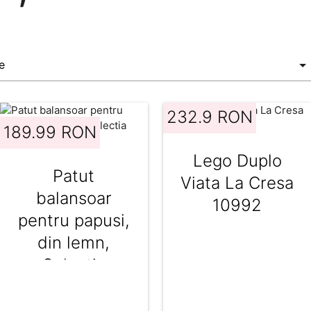
232.9 RON
189.99 RON
Lego Duplo
Patut
Viata La Cresa
balansoar
10992
pentru papusi,
din lemn,
Colectia
Pomea, Djeco