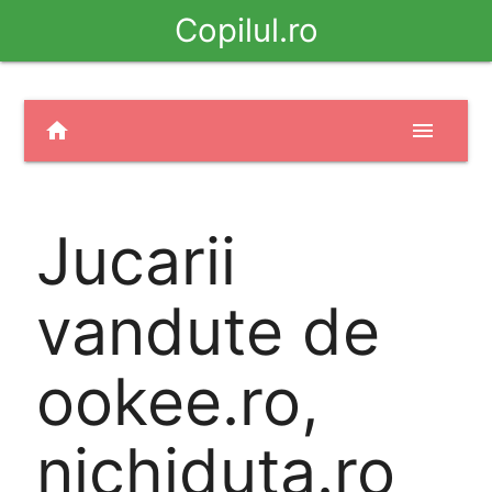
Copilul.ro
home
menu
Jucarii
vandute de
ookee.ro,
nichiduta.ro