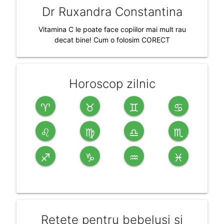
Dr Ruxandra Constantina
Vitamina C le poate face copiilor mai mult rau
decat bine! Cum o folosim CORECT
Horoscop zilnic
♈
♉
♊
♋
♌
♍
♎
♏
♐
♑
♒
♓
Retete pentru bebelusi si