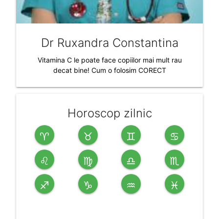
Dr Ruxandra Constantina
Vitamina C le poate face copiilor mai mult rau
decat bine! Cum o folosim CORECT
Horoscop zilnic
♈
♉
♊
♋
♌
♍
♎
♏
♐
♑
♒
♓