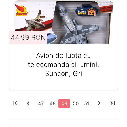
44.99 RON
Avion de lupta cu
telecomanda si lumini,
Suncon, Gri
first_page
chevron_left
chevron_right
last_page
47
48
49
50
51