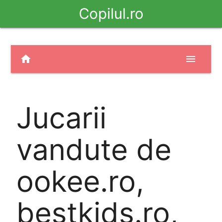
Copilul.ro
home
menu
Jucarii
vandute de
ookee.ro,
bestkids.ro,