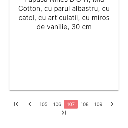
Cotton, cu parul albastru, cu
catel, cu articulatii, cu miros
de vanilie, 30 cm
first_page
chevron_left
chevron_right
105
106
107
108
109
last_page