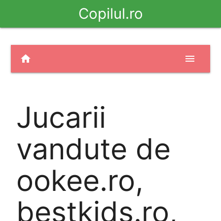
Copilul.ro
home
menu
Jucarii
vandute de
ookee.ro,
bestkids.ro,