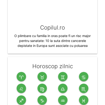
Copilul.ro
O plimbare cu familia in oras poate fi un risc major
pentru sanatate: 10 la suta dintre cancerele
depistate in Europa sunt asociate cu poluarea
Horoscop zilnic
♈
♉
♊
♋
♌
♍
♎
♏
♐
♑
♒
♓