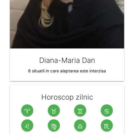
Diana-Maria Dan
8 situatii in care alaptarea este interzisa
Horoscop zilnic
♈
♉
♊
♋
♌
♍
♎
♏