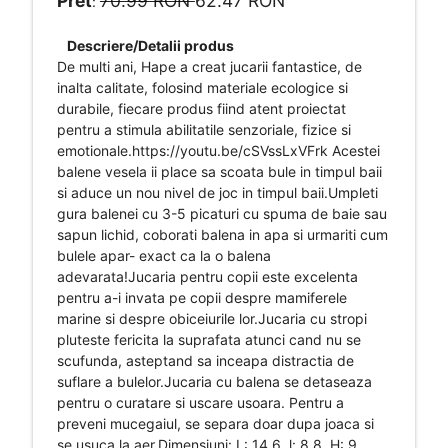
Pret
70.99 RON
62.47 RON
:
Descriere/Detalii produs
De multi ani, Hape a creat jucarii fantastice, de
inalta calitate, folosind materiale ecologice si
durabile, fiecare produs fiind atent proiectat
pentru a stimula abilitatile senzoriale, fizice si
emotionale.https://youtu.be/cSVssLxVFrk Acestei
balene vesela ii place sa scoata bule in timpul baii
si aduce un nou nivel de joc in timpul baii.Umpleti
gura balenei cu 3-5 picaturi cu spuma de baie sau
sapun lichid, coborati balena in apa si urmariti cum
bulele apar- exact ca la o balena
adevarata!Jucaria pentru copii este excelenta
pentru a-i invata pe copii despre mamiferele
marine si despre obiceiurile lor.Jucaria cu stropi
pluteste fericita la suprafata atunci cand nu se
scufunda, asteptand sa inceapa distractia de
suflare a bulelor.Jucaria cu balena se detaseaza
pentru o curatare si uscare usoara. Pentru a
preveni mucegaiul, se separa doar dupa joaca si
se usuca la aer.Dimensiuni: L: 14.6, l: 8.8, H: 9