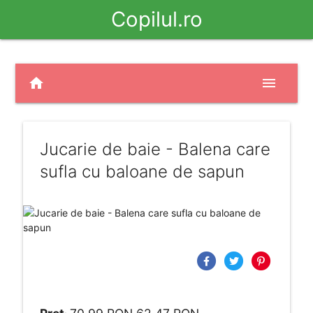
Copilul.ro
home
menu
Jucarie de baie - Balena care
sufla cu baloane de sapun