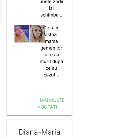
unele zodii
isi
schimba…
Ce face
astazi
mama
gemenilor
care au
murit dupa
ce au
cazut…
MAI MULTE
NOUTATI