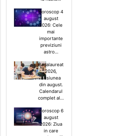
Horoscop 4
august
2026: Cele
mai
importante
previziuni
astro…
Bacalaureat
2026,
sesiunea
din august.
Calendarul
complet al…
Horoscop 6
august
2026: Ziua
in care