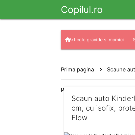
Copilul.ro
home
Articole gravide si mamici
arrow_drop_down
search
Haine
Prima pagina
Scaune aut
protectie SPS, tetiera reglabi
Scaun auto Kinder
cm, cu isofix, prot
Flow