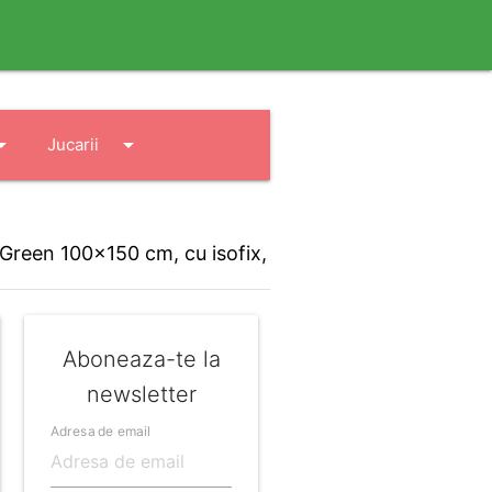
drop_down
arrow_drop_down
Jucarii
 Green 100x150 cm, cu isofix,
Aboneaza-te la
newsletter
Adresa de email