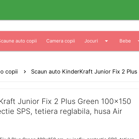
arrow_drop_down
arrow_
Scaune auto copii
Camera copii
Jocuri
Bebe
o copii
Scaun auto KinderKraft Junior Fix 2 Plus
la, husa Air Flow
Kraft Junior Fix 2 Plus Green 100x150
ectie SPS, tetiera reglabila, husa Air