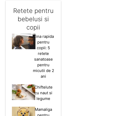
zilnic
♈
♉
♊
♋
♌
♍
♎
♏
♐
♑
♒
♓
Retete pentru
bebelusi si
copii
Cina rapida
pentru
copii: 5