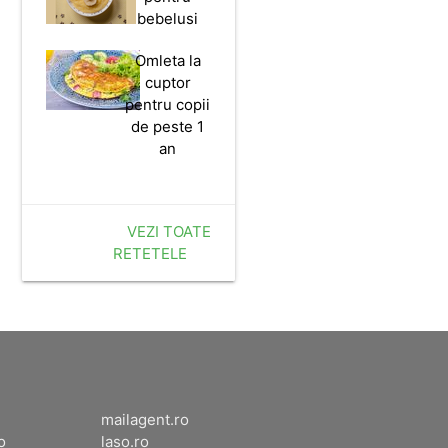
retete
sanatoase
pentru
micutii de 2
ani
Chiftelute
cu naut si
legume
Mamaliga
pentru
bebelusi
Omleta la
cuptor
pentru copii
de peste 1
an