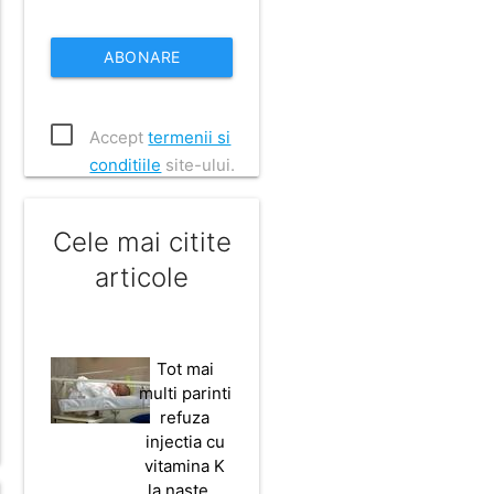
ABONARE
Accept
termenii si
conditiile
site-ului.
Cele mai citite
articole
Tot mai
multi parinti
refuza
injectia cu
vitamina K
la naste…