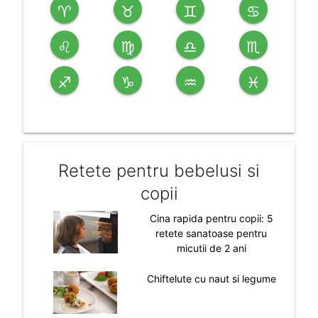
♈
♉
♊
♋
♌
♍
♎
♏
♐
♑
♒
♓
Retete pentru bebelusi si
copii
Cina rapida pentru copii: 5
retete sanatoase pentru
micutii de 2 ani
Chiftelute cu naut si legume