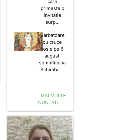
care
primeste o
invitatie
surp…
Sarbatoare
cu cruce
rosie pe 6
august:
semnificatia
Schimbar…
MAI MULTE
NOUTATI