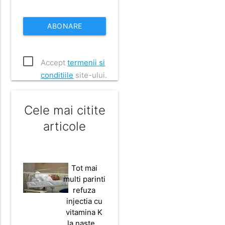
ABONARE
Accept
termenii si
conditiile
site-ului.
Cele mai citite
articole
Tot mai
multi parinti
refuza
injectia cu
vitamina K
la naste…