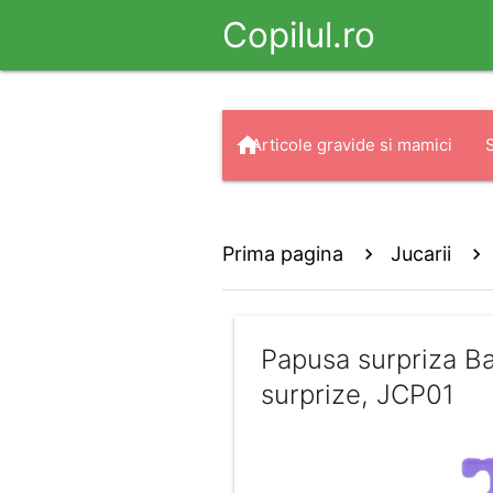
Copilul.ro
home
Articole gravide si mamici
arrow_drop_down
search
Haine
Prima pagina
Jucarii
Papusa surpriza Ba
surprize, JCP01