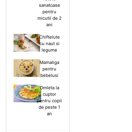
sanatoase
pentru
micutii de 2
ani
Chiftelute
cu naut si
legume
Mamaliga
pentru
bebelusi
Omleta la
cuptor
pentru copii
de peste 1
an