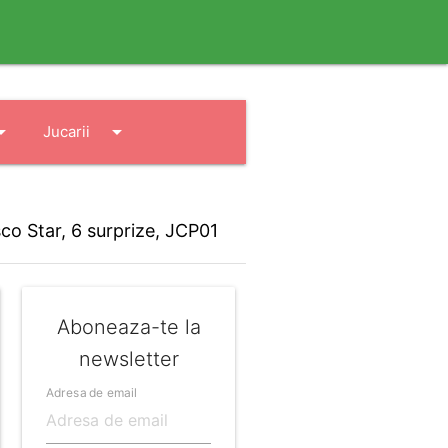
drop_down
arrow_drop_down
Jucarii
co Star, 6 surprize, JCP01
Aboneaza-te la
newsletter
Adresa de email