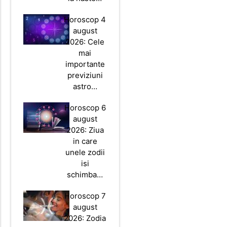
Horoscop 4
august
2026: Cele
mai
importante
previziuni
astro…
Horoscop 6
august
2026: Ziua
in care
unele zodii
isi
schimba…
Horoscop 7
august
2026: Zodia