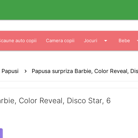
arrow_drop_down
arrow_
Scaune auto copii
Camera copii
Jocuri
Bebe
Papusi
Papusa surpriza Barbie, Color Reveal, Dis
rbie, Color Reveal, Disco Star, 6