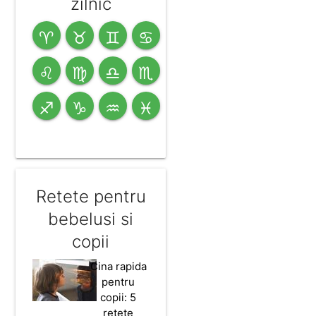
zilnic
♈
♉
♊
♋
♌
♍
♎
♏
♐
♑
♒
♓
Retete pentru
bebelusi si
copii
Cina rapida
pentru
copii: 5
retete