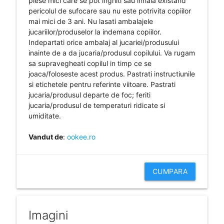
piese mici care se pot inghiti sau inhala existand
pericolul de sufocare sau nu este potrivita copiilor
mai mici de 3 ani. Nu lasati ambalajele
jucariilor/produselor la indemana copiilor.
Indepartati orice ambalaj al jucariei/produsului
inainte de a da jucaria/produsul copilului. Va rugam
sa supravegheati copilul in timp ce se
joaca/foloseste acest produs. Pastrati instructiunile
si etichetele pentru referinte viitoare. Pastrati
jucaria/produsul departe de foc; feriti
jucaria/produsul de temperaturi ridicate si
umiditate.
Vandut de
:
ookee.ro
CUMPARA
Imagini