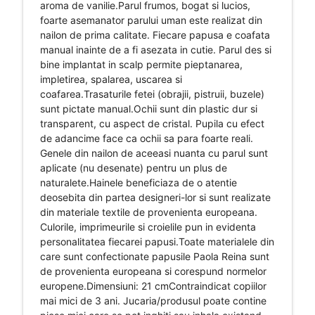
aroma de vanilie.Parul frumos, bogat si lucios,
foarte asemanator parului uman este realizat din
nailon de prima calitate. Fiecare papusa e coafata
manual inainte de a fi asezata in cutie. Parul des si
bine implantat in scalp permite pieptanarea,
impletirea, spalarea, uscarea si
coafarea.Trasaturile fetei (obrajii, pistruii, buzele)
sunt pictate manual.Ochii sunt din plastic dur si
transparent, cu aspect de cristal. Pupila cu efect
de adancime face ca ochii sa para foarte reali.
Genele din nailon de aceeasi nuanta cu parul sunt
aplicate (nu desenate) pentru un plus de
naturalete.Hainele beneficiaza de o atentie
deosebita din partea designeri-lor si sunt realizate
din materiale textile de provenienta europeana.
Culorile, imprimeurile si croielile pun in evidenta
personalitatea fiecarei papusi.Toate materialele din
care sunt confectionate papusile Paola Reina sunt
de provenienta europeana si corespund normelor
europene.Dimensiuni: 21 cmContraindicat copiilor
mai mici de 3 ani. Jucaria/produsul poate contine