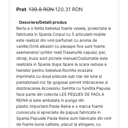
Pret
139.9 RON
120.31 RON
:
Descriere/Detalii produs
Berta e o fetita bebelus foarte vesela, proiectata si
fabricata in Spania.Corpul cu 5 articulatii mobile
este realizat din vinil parfumat cu aroma de
vanilie;Ochii albastri cu pleoape fixe sunt foarte
asemanatori ochilor reali;Trasaturile capului: par,
obraji, buze sunt pictate manual;Costumatia este
realizata in Spania dupa tipare la scara redusa a
hainelor pentru bebelusi.Rochita evazata
imprimata cu doua pisicute sub clar de luna si
pantalonasii roz tip gogosar permit imbracarea si
dezbracarea.Accesoriu: bentita cu fundita.Papusa
face parte din colectia LES PEQUES DE PAOLA
REINA si este ambalata in punga din
plastic.Important:Paola Reina e o marca foarte
cunoscuta si apreciata de papusi fabricate in
Spania.Papusile Paola Reina sunt fabricate din vinil
de foarte buna calitate, placut la atingere, cu