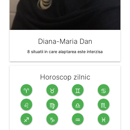
Diana-Maria Dan
8 situatii in care alaptarea este interzisa
Horoscop zilnic
♈
♉
♊
♋
♌
♍
♎
♏
♐
♑
♒
♓