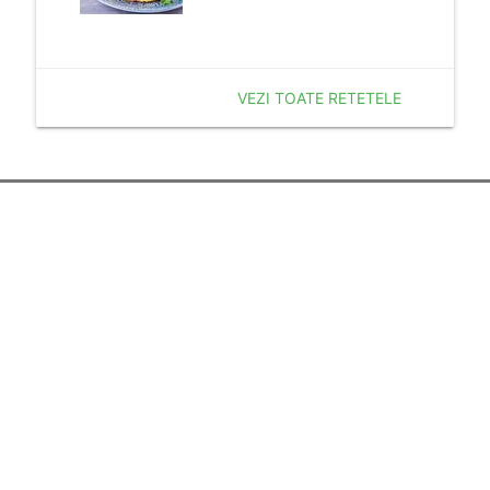
VEZI TOATE RETETELE
Despre noi
Termenii si Conditiile
Politica de Confidentialitate
Politica de Cookie
Publicitate
Resurse utile
Calculator Sarcina
Sarcina pe saptamani
Povesti pentru copii