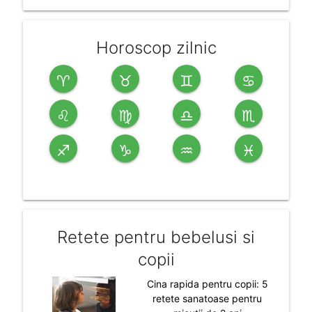
Horoscop zilnic
♈
♉
♊
♋
♌
♍
♎
♏
♐
♑
♒
♓
Retete pentru bebelusi si
copii
Cina rapida pentru copii: 5
retete sanatoase pentru