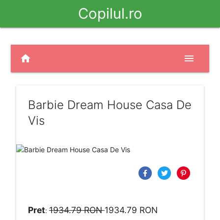
Copilul.ro
home
menu
Barbie Dream House Casa De
Vis
Pret
1934.79 RON
1934.79 RON
: