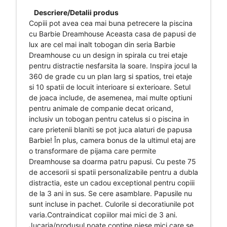
Descriere/Detalii produs
Copiii pot avea cea mai buna petrecere la piscina
cu Barbie Dreamhouse Aceasta casa de papusi de
lux are cel mai inalt tobogan din seria Barbie
Dreamhouse cu un design in spirala cu trei etaje
pentru distractie nesfarsita la soare. Inspira jocul la
360 de grade cu un plan larg si spatios, trei etaje
si 10 spatii de locuit interioare si exterioare. Setul
de joaca include, de asemenea, mai multe optiuni
pentru animale de companie decat oricand,
inclusiv un tobogan pentru catelus si o piscina in
care prietenii blaniti se pot juca alaturi de papusa
Barbie! În plus, camera bonus de la ultimul etaj are
o transformare de pijama care permite
Dreamhouse sa doarma patru papusi. Cu peste 75
de accesorii si spatii personalizabile pentru a dubla
distractia, este un cadou exceptional pentru copiii
de la 3 ani in sus. Se cere asamblare. Papusile nu
sunt incluse in pachet. Culorile si decoratiunile pot
varia.Contraindicat copiilor mai mici de 3 ani.
Jucaria/produsul poate contine piese mici care se