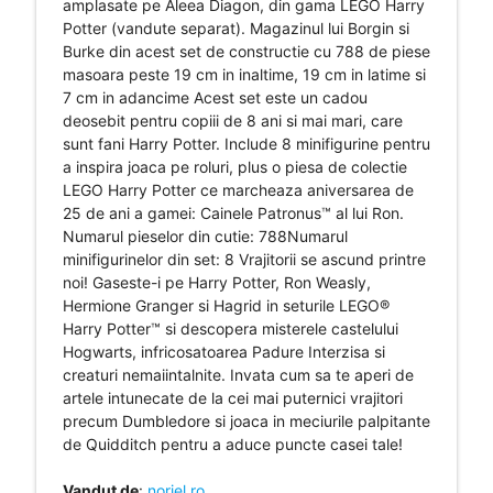
amplasate pe Aleea Diagon, din gama LEGO Harry
Potter (vandute separat). Magazinul lui Borgin si
Burke din acest set de constructie cu 788 de piese
masoara peste 19 cm in inaltime, 19 cm in latime si
7 cm in adancime Acest set este un cadou
deosebit pentru copiii de 8 ani si mai mari, care
sunt fani Harry Potter. Include 8 minifigurine pentru
a inspira joaca pe roluri, plus o piesa de colectie
LEGO Harry Potter ce marcheaza aniversarea de
25 de ani a gamei: Cainele Patronus™ al lui Ron.
Numarul pieselor din cutie: 788Numarul
minifigurinelor din set: 8 Vrajitorii se ascund printre
noi! Gaseste-i pe Harry Potter, Ron Weasly,
Hermione Granger si Hagrid in seturile LEGO®
Harry Potter™ si descopera misterele castelului
Hogwarts, infricosatoarea Padure Interzisa si
creaturi nemaiintalnite. Invata cum sa te aperi de
artele intunecate de la cei mai puternici vrajitori
precum Dumbledore si joaca in meciurile palpitante
de Quidditch pentru a aduce puncte casei tale!
Vandut de
:
noriel.ro