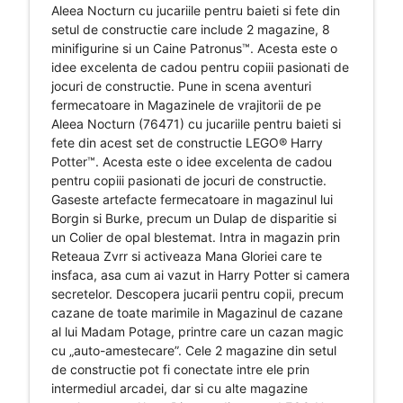
Aleea Nocturn cu jucariile pentru baieti si fete din
setul de constructie care include 2 magazine, 8
minifigurine si un Caine Patronus™. Acesta este o
idee excelenta de cadou pentru copiii pasionati de
jocuri de constructie. Pune in scena aventuri
fermecatoare in Magazinele de vrajitorii de pe
Aleea Nocturn (76471) cu jucariile pentru baieti si
fete din acest set de constructie LEGO® Harry
Potter™. Acesta este o idee excelenta de cadou
pentru copiii pasionati de jocuri de constructie.
Gaseste artefacte fermecatoare in magazinul lui
Borgin si Burke, precum un Dulap de disparitie si
un Colier de opal blestemat. Intra in magazin prin
Reteaua Zvrr si activeaza Mana Gloriei care te
insfaca, asa cum ai vazut in Harry Potter si camera
secretelor. Descopera jucarii pentru copii, precum
cazane de toate marimile in Magazinul de cazane
al lui Madam Potage, printre care un cazan magic
cu „auto-amestecare”. Cele 2 magazine din setul
de constructie pot fi conectate intre ele prin
intermediul arcadei, dar si cu alte magazine