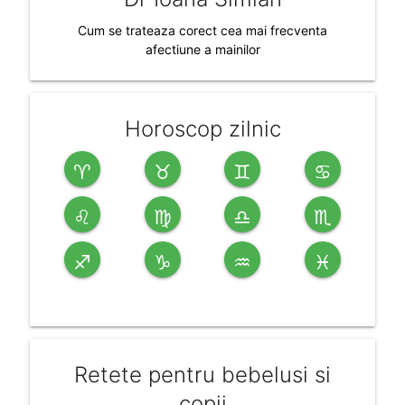
Cum se trateaza corect cea mai frecventa
afectiune a mainilor
Horoscop zilnic
♈
♉
♊
♋
♌
♍
♎
♏
♐
♑
♒
♓
Retete pentru bebelusi si
copii