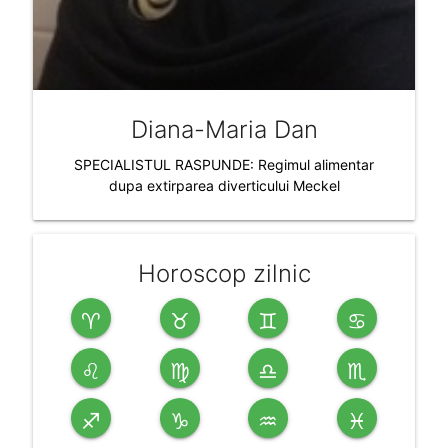
Diana-Maria Dan
SPECIALISTUL RASPUNDE: Regimul alimentar
dupa extirparea diverticului Meckel
Horoscop zilnic
♈
♉
♊
♋
♌
♍
♎
♏
♐
♑
♒
♓