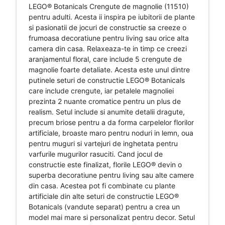
LEGO® Botanicals Crengute de magnolie (11510)
pentru adulti. Acesta ii inspira pe iubitorii de plante
si pasionatii de jocuri de constructie sa creeze o
frumoasa decoratiune pentru living sau orice alta
camera din casa. Relaxeaza-te in timp ce creezi
aranjamentul floral, care include 5 crengute de
magnolie foarte detaliate. Acesta este unul dintre
putinele seturi de constructie LEGO® Botanicals
care include crengute, iar petalele magnoliei
prezinta 2 nuante cromatice pentru un plus de
realism. Setul include si anumite detalii dragute,
precum briose pentru a da forma carpelelor florilor
artificiale, broaste maro pentru noduri in lemn, oua
pentru muguri si vartejuri de inghetata pentru
varfurile mugurilor rasuciti. Cand jocul de
constructie este finalizat, florile LEGO® devin o
superba decoratiune pentru living sau alte camere
din casa. Acestea pot fi combinate cu plante
artificiale din alte seturi de constructie LEGO®
Botanicals (vandute separat) pentru a crea un
model mai mare si personalizat pentru decor. Setul