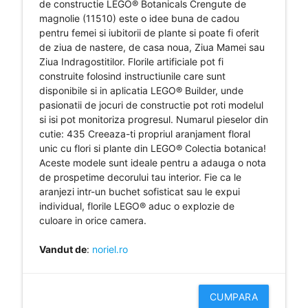
de constructie LEGO® Botanicals Crengute de
magnolie (11510) este o idee buna de cadou
pentru femei si iubitorii de plante si poate fi oferit
de ziua de nastere, de casa noua, Ziua Mamei sau
Ziua Indragostitilor. Florile artificiale pot fi
construite folosind instructiunile care sunt
disponibile si in aplicatia LEGO® Builder, unde
pasionatii de jocuri de constructie pot roti modelul
si isi pot monitoriza progresul. Numarul pieselor din
cutie: 435 Creeaza-ti propriul aranjament floral
unic cu flori si plante din LEGO® Colectia botanica!
Aceste modele sunt ideale pentru a adauga o nota
de prospetime decorului tau interior. Fie ca le
aranjezi intr-un buchet sofisticat sau le expui
individual, florile LEGO® aduc o explozie de
culoare in orice camera.
Vandut de
:
noriel.ro
CUMPARA