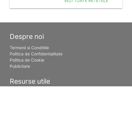
VEZI TOATE RETETELE
Despre noi
Termenii si Conditiile
Politica de Confidentialitate
Politica de Cookie
Publicitate
Resurse utile
Calculator Sarcina
Sarcina pe saptamani
Povesti pentru copii
Nume de fete
Nume de baieti