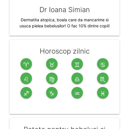
Dr Ioana Simian
Dermatita atopica, boala care da mancarime si
usuca pielea bebelusilor! O fac 10% dintre copii!
Horoscop zilnic
♈
♉
♊
♋
♌
♍
♎
♏
♐
♑
♒
♓