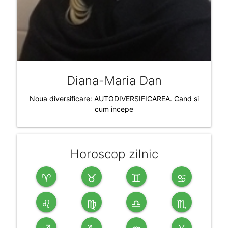
Diana-Maria Dan
Noua diversificare: AUTODIVERSIFICAREA. Cand si
cum incepe
Horoscop zilnic
♈
♉
♊
♋
♌
♍
♎
♏
♐
♑
♒
♓