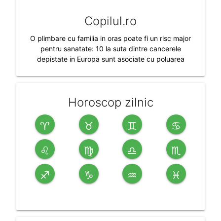
Copilul.ro
O plimbare cu familia in oras poate fi un risc major
pentru sanatate: 10 la suta dintre cancerele
depistate in Europa sunt asociate cu poluarea
Horoscop zilnic
♈
♉
♊
♋
♌
♍
♎
♏
♐
♑
♒
♓