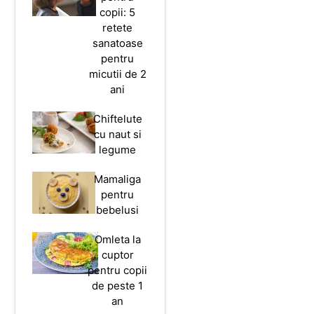
copii: 5
retete
sanatoase
pentru
micutii de 2
ani
Chiftelute
cu naut si
legume
Mamaliga
pentru
bebelusi
Omleta la
cuptor
pentru copii
de peste 1
an