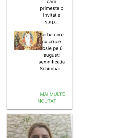
care
primeste o
invitatie
surp…
Sarbatoare
cu cruce
rosie pe 6
august:
semnificatia
Schimbar…
MAI MULTE
NOUTATI