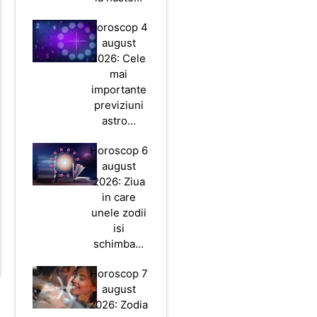
Horoscop 4
august
2026: Cele
mai
importante
previziuni
astro…
Horoscop 6
august
2026: Ziua
in care
unele zodii
isi
schimba…
Horoscop 7
august
2026: Zodia