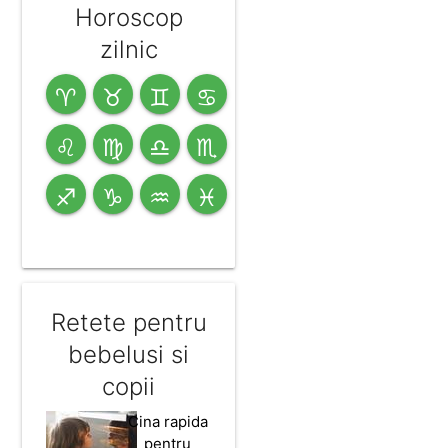
Horoscop
zilnic
♈
♉
♊
♋
♌
♍
♎
♏
♐
♑
♒
♓
Retete pentru
bebelusi si
copii
Cina rapida
pentru