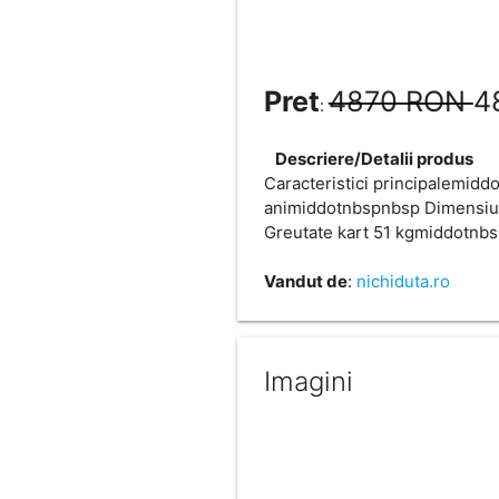
Pret
4870 RON
4
:
Descriere/Detalii produs
Caracteristici principalemid
animiddotnbspnbsp Dimensi
Greutate kart 51 kgmiddotnb
Vandut de
:
nichiduta.ro
Imagini