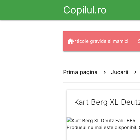
Copilul.ro
home
Articole gravide si mamici
arrow_drop_down
search
Haine
Prima pagina
Jucarii
Kart Berg XL Deut
Produsul nu mai este disponibil. 