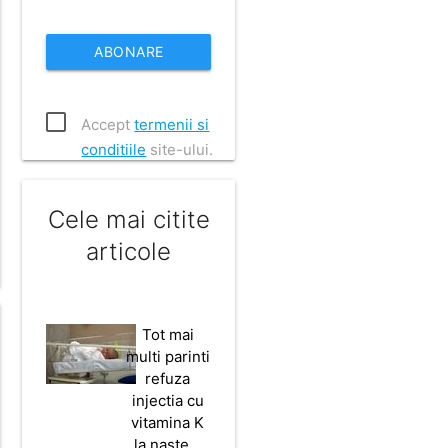
ABONARE
Accept
termenii si
conditiile
site-ului.
Cele mai citite
articole
Tot mai
multi parinti
refuza
injectia cu
vitamina K
la naste…