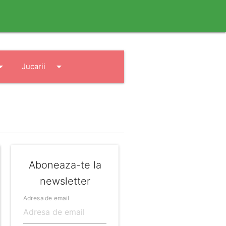
drop_down
arrow_drop_down
Jucarii
Aboneaza-te la
newsletter
Adresa de email