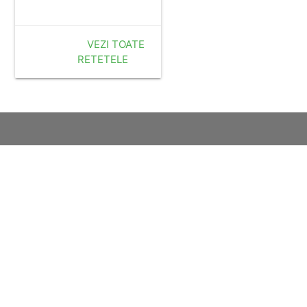
VEZI TOATE
RETETELE
mailagent.ro
o
laso.ro
studentie.ro
.ro
xtrem.ro