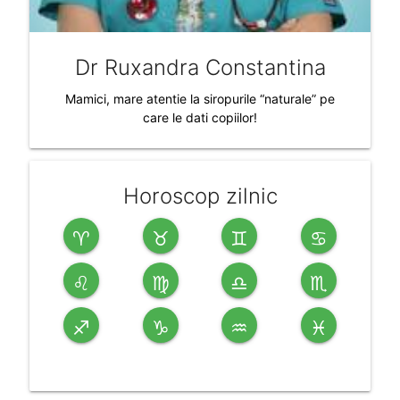
Dr Ruxandra Constantina
Mamici, mare atentie la siropurile “naturale” pe
care le dati copiilor!
Horoscop zilnic
♈
♉
♊
♋
♌
♍
♎
♏
♐
♑
♒
♓