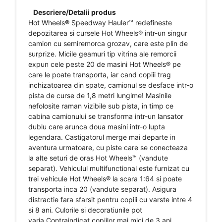
Descriere/Detalii produs
​Hot Wheels® Speedway Hauler™ redefineste
depozitarea si cursele Hot Wheels® intr-un singur
camion cu semiremorca grozav, care este plin de
surprize. Micile geamuri tip vitrina ale remorcii
expun cele peste 20 de masini Hot Wheels® pe
care le poate transporta, iar cand copiii trag
inchizatoarea din spate, camionul se desface intr-o
pista de curse de 1,8 metri lungime! Masinile
nefolosite raman vizibile sub pista, in timp ce
cabina camionului se transforma intr-un lansator
dublu care arunca doua masini intr-o lupta
legendara. Castigatorul merge mai departe in
aventura urmatoare, cu piste care se conecteaza
la alte seturi de oras Hot Wheels™ (vandute
separat). Vehiculul multifunctional este furnizat cu
trei vehicule Hot Wheels® la scara 1:64 si poate
transporta inca 20 (vandute separat). Asigura
distractie fara sfarsit pentru copiii cu varste intre 4
si 8 ani. Culorile si decoratiunile pot
varia.Contraindicat copiilor mai mici de 3 ani.