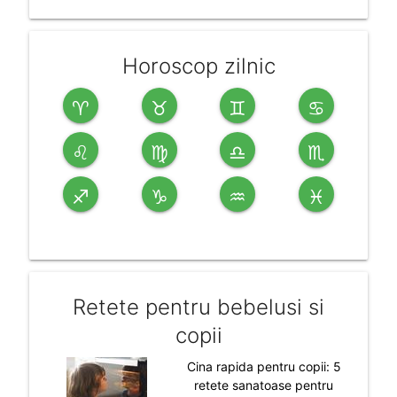
Horoscop zilnic
♈
♉
♊
♋
♌
♍
♎
♏
♐
♑
♒
♓
Retete pentru bebelusi si
copii
Cina rapida pentru copii: 5
retete sanatoase pentru