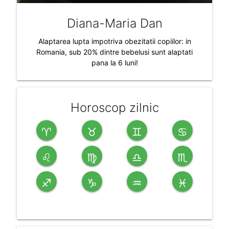
Diana-Maria Dan
Alaptarea lupta impotriva obezitatii copiilor: in
Romania, sub 20% dintre bebelusi sunt alaptati
pana la 6 luni!
Horoscop zilnic
♈
♉
♊
♋
♌
♍
♎
♏
♐
♑
♒
♓