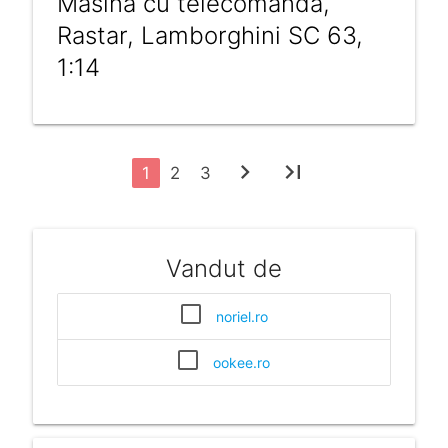
Masina cu telecomanda,
Rastar, Lamborghini SC 63,
1:14
chevron_right
last_page
1
2
3
Vandut de
noriel.ro
ookee.ro