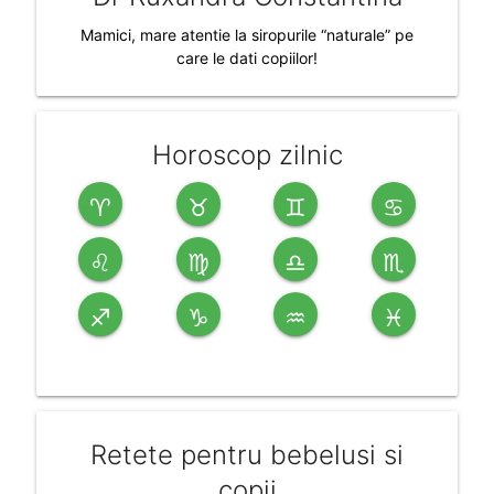
Mamici, mare atentie la siropurile “naturale” pe
care le dati copiilor!
Horoscop zilnic
♈
♉
♊
♋
♌
♍
♎
♏
♐
♑
♒
♓
Retete pentru bebelusi si
copii