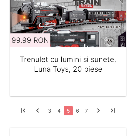
99.99 RON
Trenulet cu lumini si sunete,
Luna Toys, 20 piese
first_page
chevron_left
chevron_right
last_page
3
4
5
6
7