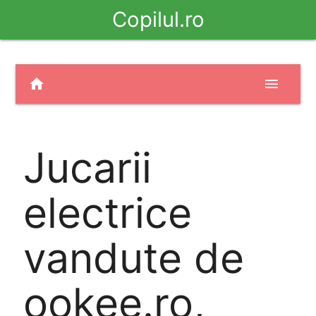
Copilul.ro
home
menu
Jucarii
electrice
vandute de
ookee.ro,