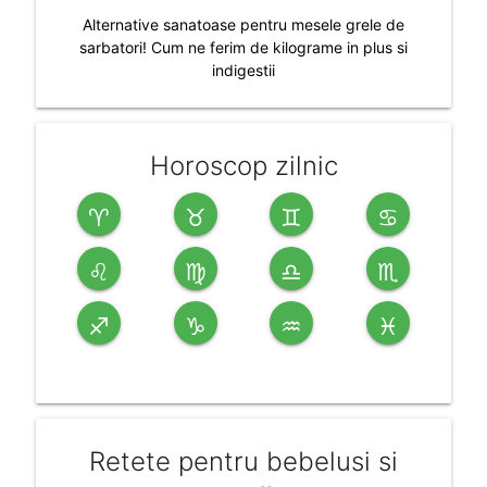
Alternative sanatoase pentru mesele grele de
sarbatori! Cum ne ferim de kilograme in plus si
indigestii
Horoscop zilnic
♈
♉
♊
♋
♌
♍
♎
♏
♐
♑
♒
♓
Retete pentru bebelusi si