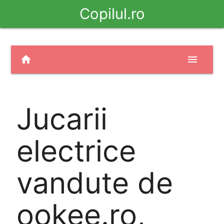
Copilul.ro
home
menu
Jucarii
electrice
vandute de
ookee.ro,