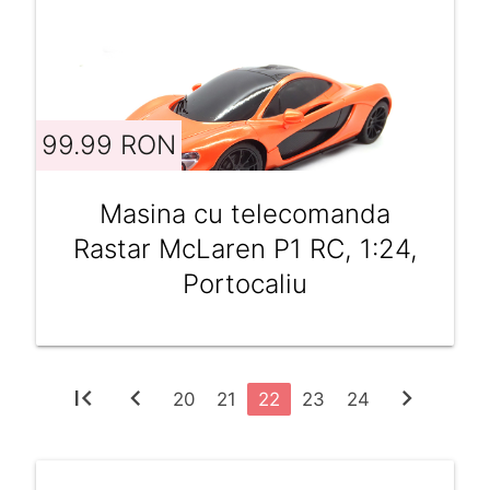
99.99 RON
Masina cu telecomanda
Rastar McLaren P1 RC, 1:24,
Portocaliu
first_page
chevron_left
chevron_right
20
21
22
23
24