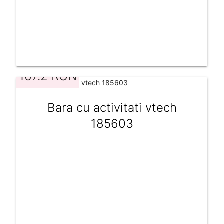
167.2 RON
Bara cu activitati vtech
185603