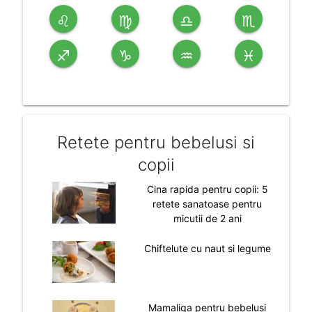
♌
♍
♎
♏
♐
♑
♒
♓
Retete pentru bebelusi si
copii
Cina rapida pentru copii: 5
retete sanatoase pentru
micutii de 2 ani
Chiftelute cu naut si legume
Mamaliga pentru bebelusi