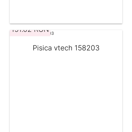
151.62 RON
Pisica vtech 158203