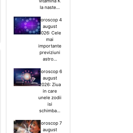
vitamina K
la naste…
Horoscop 4
august
2026: Cele
mai
importante
previziuni
astro…
Horoscop 6
august
2026: Ziua
in care
unele zodii
isi
schimba…
Horoscop 7
august