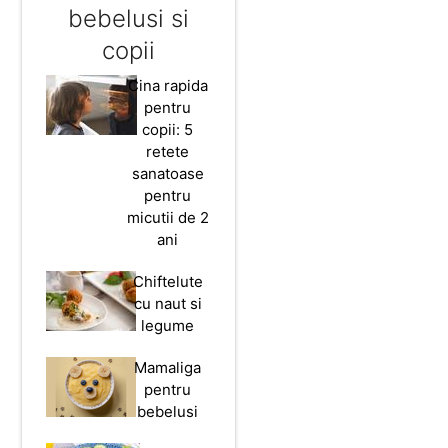
bebelusi si
copii
Cina rapida
pentru
copii: 5
retete
sanatoase
pentru
micutii de 2
ani
Chiftelute
cu naut si
legume
Mamaliga
pentru
bebelusi