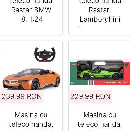
telecomanda
telecomanda
Rastar BMW
Rastar,
I8, 1:24
Lamborghini
Huracan Sto,
1:14, Verde
239.99 RON
229.99 RON
Masina cu
Masina cu
telecomanda,
telecomanda,