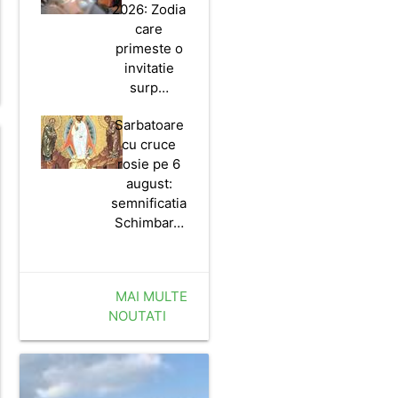
2026: Zodia
care
primeste o
invitatie
surp…
Sarbatoare
cu cruce
rosie pe 6
august:
semnificatia
Schimbar…
MAI MULTE
NOUTATI