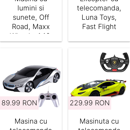
lumini si
telecomanda,
sunete, Off
Luna Toys,
Road, Maxx
Fast Flight
Wheels, 1:16,
Albastru
89.99 RON
229.99 RON
Masina cu
Masinuta cu