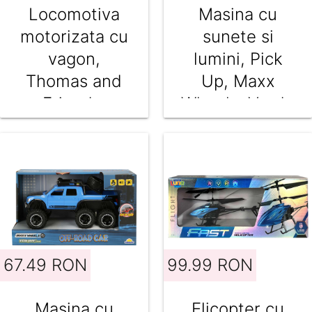
Locomotiva
Masina cu
motorizata cu
sunete si
vagon,
lumini, Pick
Thomas and
Up, Maxx
Friends,
Wheels, Verde
Gordon,
HDY65
67.49 RON
99.99 RON
Masina cu
Elicopter cu