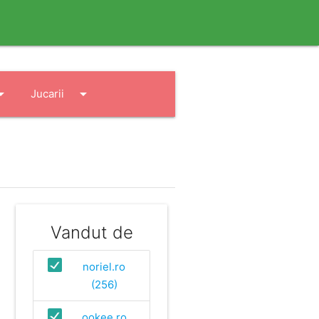
drop_down
arrow_drop_down
Jucarii
Vandut de
noriel.ro
(256)
ookee.ro