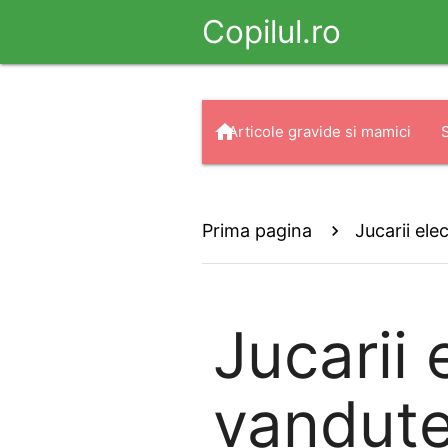
Copilul.ro
home
Articole gravide si mamici
arrow_drop_down
search
Haine
Prima pagina
Jucarii elec
Jucarii 
vandut