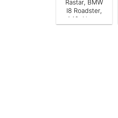
Rastar, BMW
I8 Roadster,
1:12, Negru