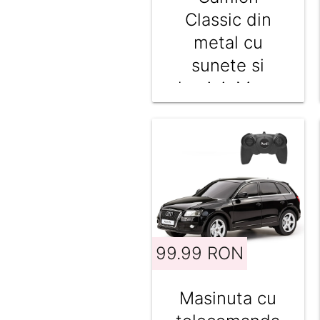
Classic din
metal cu
sunete si
lumini, Maxx
Wheels, Gri
99.99 RON
Masinuta cu