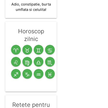
Adio, constipatie, burta
umflata si celulita!
Horoscop
zilnic
♈
♉
♊
♋
♌
♍
♎
♏
♐
♑
♒
♓
Retete pentru