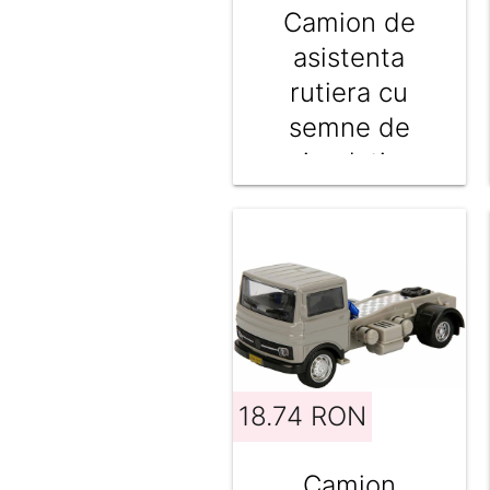
Camion de
asistenta
rutiera cu
semne de
circulatie,
Maxx Wheels,
Galben, 25 cm
18.74 RON
Camion