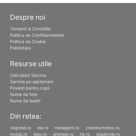
Despre noi
Termenii si Conditiile
Politica de Confidentialitate
Politica de Cookie
Publicitate
Resurse utile
Calculator Sarcina
Sarcina pe saptamani
Povesti pentru copii
Nume de fete
Nume de baieti
Din retea:
clopotel.ro
ele.ro
mailagent.ro
crestinortodox.ro
myjob.ro
laso.ro
animale.ro
hit.ro
studentie.ro