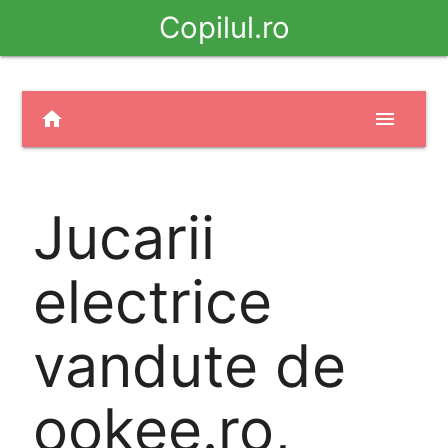
Copilul.ro
home
menu
Jucarii
electrice
vandute de
ookee.ro,