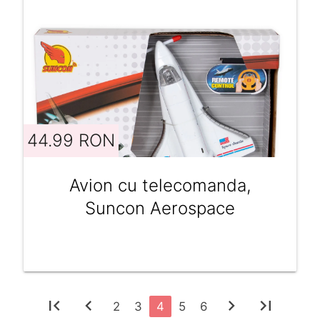
44.99 RON
Avion cu telecomanda,
Suncon Aerospace
first_page
chevron_left
chevron_right
last_page
2
3
4
5
6