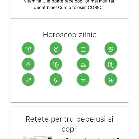
Vitamina C le poate face copiilor mai mult rau
decat bine! Cum o folosim CORECT
Horoscop zilnic
♈
♉
♊
♋
♌
♍
♎
♏
♐
♑
♒
♓
Retete pentru bebelusi si
copii