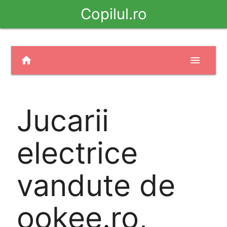
Copilul.ro
home
menu
Jucarii
electrice
vandute de
ookee.ro,