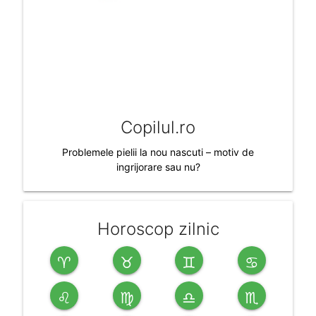
Copilul.ro
Problemele pielii la nou nascuti – motiv de
ingrijorare sau nu?
Horoscop zilnic
♈
♉
♊
♋
♌
♍
♎
♏