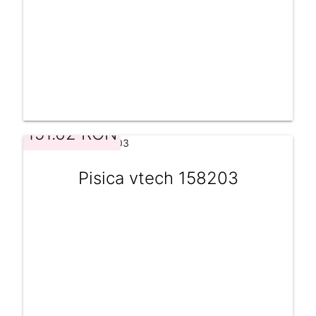
151.62 RON
Pisica vtech 158203