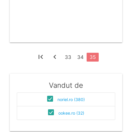
first_page
chevron_left
33
34
35
Vandut de
noriel.ro (380)
ookee.ro (32)