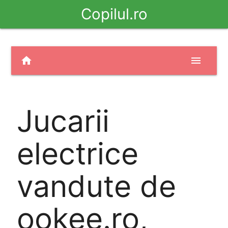
Copilul.ro
home
menu
Jucarii
electrice
vandute de
ookee.ro,