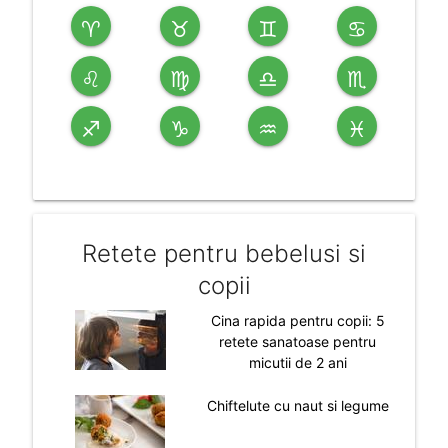
♈
♉
♊
♋
♌
♍
♎
♏
♐
♑
♒
♓
Retete pentru bebelusi si
copii
Cina rapida pentru copii: 5
retete sanatoase pentru
micutii de 2 ani
Chiftelute cu naut si legume