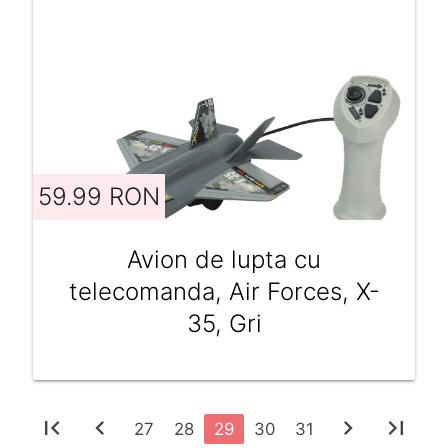
59.99 RON
Avion de lupta cu
telecomanda, Air Forces, X-
35, Gri
first_page
chevron_left
chevron_right
last_page
27
28
29
30
31