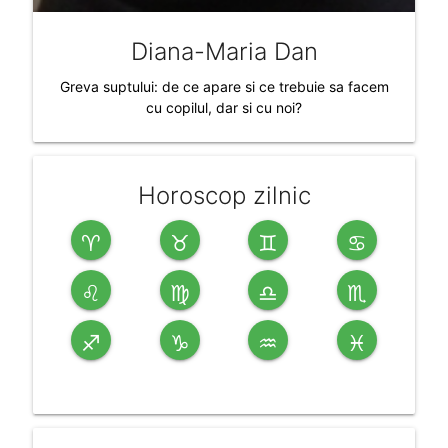
Diana-Maria Dan
Greva suptului: de ce apare si ce trebuie sa facem
cu copilul, dar si cu noi?
Horoscop zilnic
♈
♉
♊
♋
♌
♍
♎
♏
♐
♑
♒
♓