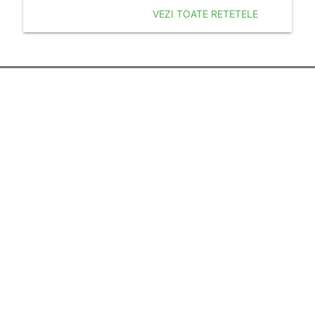
VEZI TOATE RETETELE
Despre noi
Termenii si Conditiile
Politica de Confidentialitate
Politica de Cookie
Publicitate
Resurse utile
Calculator Sarcina
Sarcina pe saptamani
Povesti pentru copii
Nume de fete
Nume de baieti