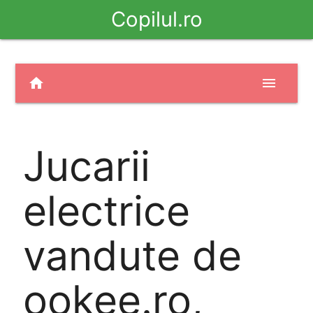
Copilul.ro
home
menu
Jucarii
electrice
vandute de
ookee.ro,