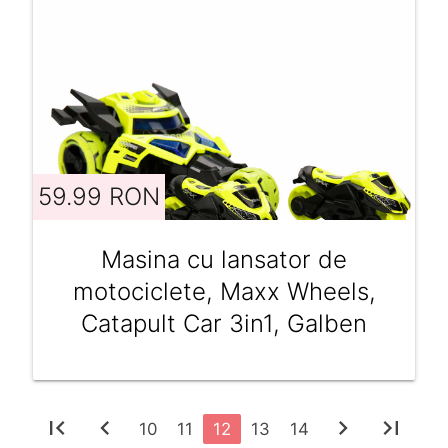
59.99 RON
Masina cu lansator de
motociclete, Maxx Wheels,
Catapult Car 3in1, Galben
first_page
chevron_left
chevron_right
last_page
10
11
12
13
14