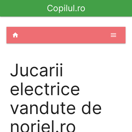
Copilul.ro
home
menu
Jucarii
electrice
vandute de
noriel.ro