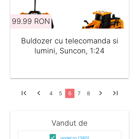
99.99 RON
Buldozer cu telecomanda si
lumini, Suncon, 1:24
first_page
chevron_left
chevron_right
last_page
4
5
6
7
8
Vandut de
noriel.ro (380)