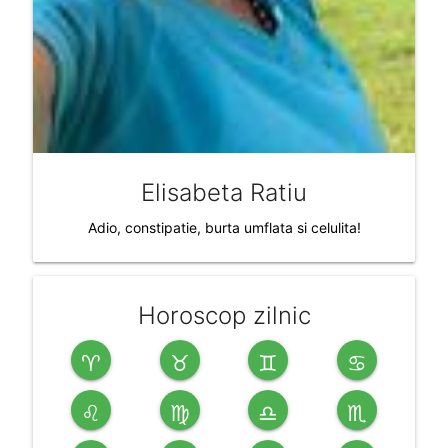
Elisabeta Ratiu
Adio, constipatie, burta umflata si celulita!
Horoscop zilnic
♈
♉
♊
♋
♌
♍
♎
♏