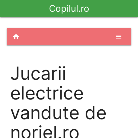
Copilul.ro
home
menu
Jucarii
electrice
vandute de
noriel.ro