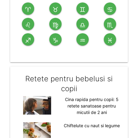
♈
♉
♊
♋
♌
♍
♎
♏
♐
♑
♒
♓
Retete pentru bebelusi si
copii
Cina rapida pentru copii: 5
retete sanatoase pentru
micutii de 2 ani
Chiftelute cu naut si legume