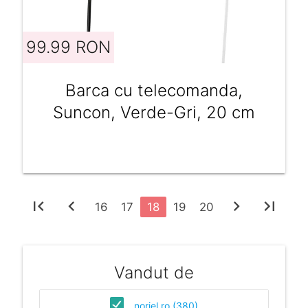
99.99 RON
Barca cu telecomanda,
Suncon, Verde-Gri, 20 cm
first_page
chevron_left
chevron_right
last_page
16
17
18
19
20
Vandut de
noriel.ro (380)