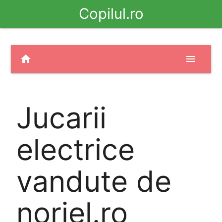
Copilul.ro
home
menu
Jucarii
electrice
vandute de
noriel.ro