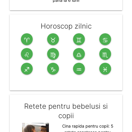
pana la 6 luni!
Horoscop zilnic
♈
♉
♊
♋
♌
♍
♎
♏
♐
♑
♒
♓
Retete pentru bebelusi si
copii
Cina rapida pentru copii: 5