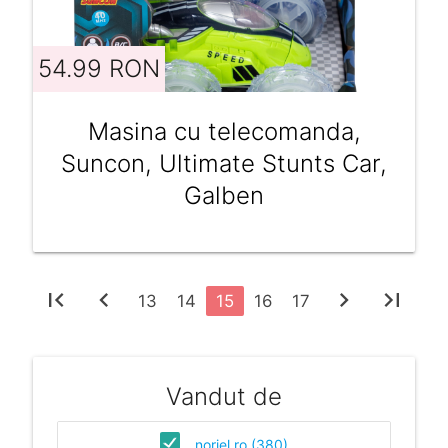
54.99 RON
Masina cu telecomanda,
Suncon, Ultimate Stunts Car,
Galben
first_page
chevron_left
chevron_right
last_page
13
14
15
16
17
Vandut de
noriel.ro (380)