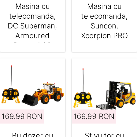
Masina cu
Masina cu
telecomanda,
telecomanda,
DC Superman,
Suncon,
Armoured
Xcorpion PRO
Racer, 1:20
169.99 RON
169.99 RON
Buldozer cu
Stivuitor cu