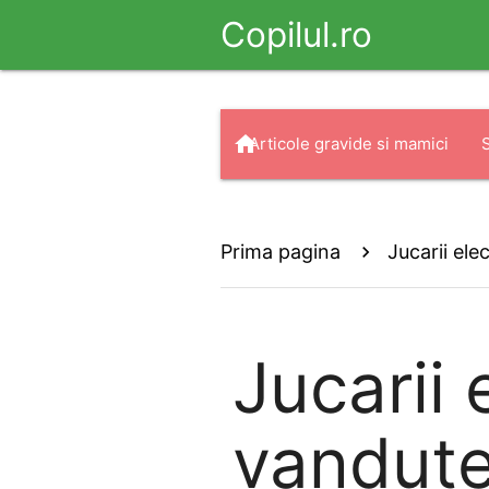
Copilul.ro
home
Articole gravide si mamici
arrow_drop_down
search
Haine
Prima pagina
Jucarii elec
Jucarii 
vandut