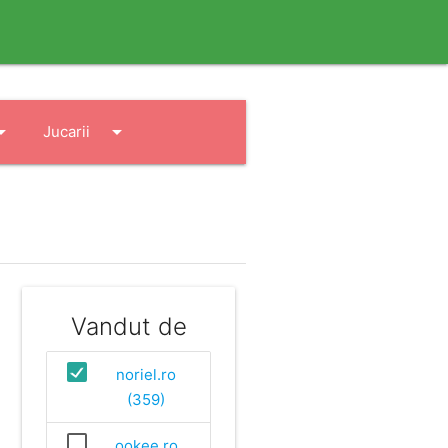
drop_down
arrow_drop_down
Jucarii
Vandut de
noriel.ro
(359)
ookee.ro