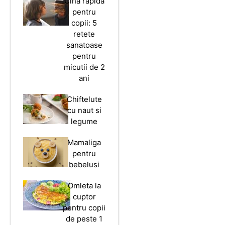
Cina rapida
pentru
copii: 5
retete
sanatoase
pentru
micutii de 2
ani
Chiftelute
cu naut si
legume
Mamaliga
pentru
bebelusi
Omleta la
cuptor
pentru copii
de peste 1