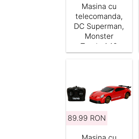
Masina cu
telecomanda,
DC Superman,
Monster
Truck, 1:18
89.99 RON
Masina cu