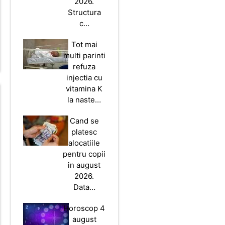
2026.
Structura
c…
Tot mai
multi parinti
refuza
injectia cu
vitamina K
la naste…
Cand se
platesc
alocatiile
pentru copii
in august
2026.
Data…
Horoscop 4
august