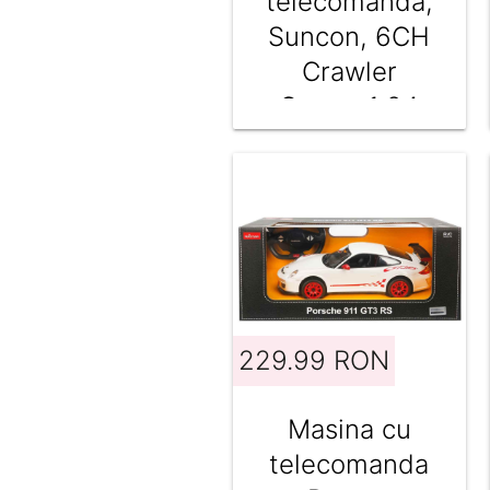
telecomanda,
Suncon, 6CH
Crawler
Crane, 1:24
229.99 RON
Masina cu
telecomanda