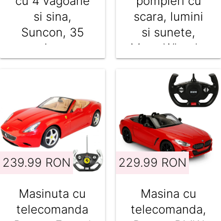
cu 4 vagoane
pompieri cu
si sina,
scara, lumini
Suncon, 35
si sunete,
piese
Maxx Wheels,
1:16
239.99 RON
229.99 RON
Masinuta cu
Masina cu
telecomanda
telecomanda,