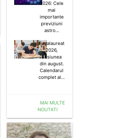
2026: Cele
mai
importante
previziuni
astro…
Bacalaureat
2026,
sesiunea
din august.
Calendarul
complet al…
MAI MULTE
NOUTATI