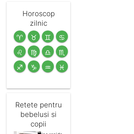
Horoscop
zilnic
♈
♉
♊
♋
♌
♍
♎
♏
♐
♑
♒
♓
Retete pentru
bebelusi si
copii