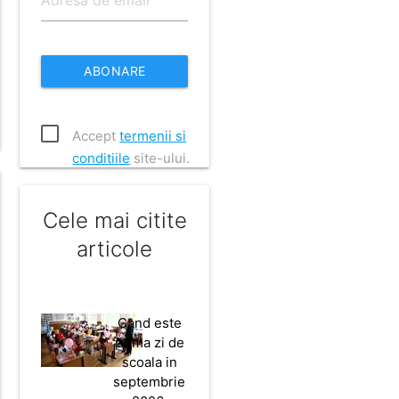
ABONARE
Accept
termenii si
conditiile
site-ului.
Cele mai citite
articole
Cand este
prima zi de
scoala in
septembrie