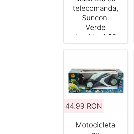
telecomanda,
Suncon,
Verde
deschis, 1:20,
20 cm
44.99 RON
Motocicleta