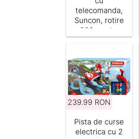
cu
telecomanda,
Suncon, rotire
360 grade,
Blue
239.99 RON
Pista de curse
electrica cu 2