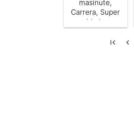
masinute,
Carrera, Super
Mario
first_page
chevron_left