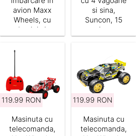
imbarcare in
cu 4 vagoane
avion Maxx
si sina,
Wheels, cu
Suncon, 15
lumini si
piese
sunete, 1:16
119.99 RON
119.99 RON
Masinuta cu
Masinuta cu
telecomanda,
telecomanda,