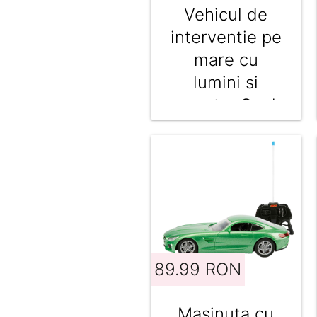
Vehicul de
interventie pe
mare cu
lumini si
sunete, Cool
Machines,
Albastru
89.99 RON
Masinuta cu