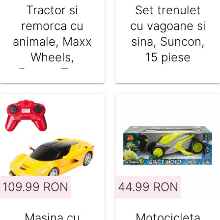
Tractor si
Set trenulet
remorca cu
cu vagoane si
animale, Maxx
sina, Suncon,
Wheels,
15 piese
Farmer Toys
109.99 RON
44.99 RON
Masina cu
Motocicleta