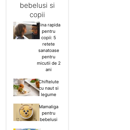
bebelusi si
copii
Cina rapida
pentru
copii: 5
retete
sanatoase
pentru
micutii de 2
ani
Chiftelute
cu naut si
legume
Mamaliga
pentru
bebelusi