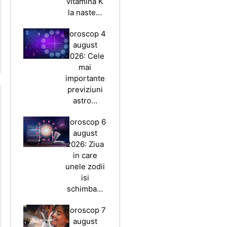
vitamina K
la naste…
Horoscop 4
august
2026: Cele
mai
importante
previziuni
astro…
Horoscop 6
august
2026: Ziua
in care
unele zodii
isi
schimba…
Horoscop 7
august