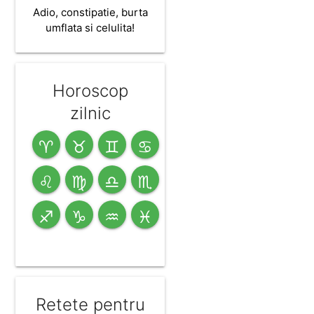
Adio, constipatie, burta
umflata si celulita!
Horoscop
zilnic
♈
♉
♊
♋
♌
♍
♎
♏
♐
♑
♒
♓
Retete pentru