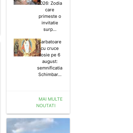
2026: Zodia
care
primeste o
invitatie
surp…
Sarbatoare
cu cruce
rosie pe 6
august:
semnificatia
Schimbar…
MAI MULTE
NOUTATI