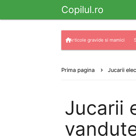
Copilul.ro
home
Articole gravide si mamici
arrow_drop_down
search
Haine
Prima pagina
Jucarii elec
Jucarii 
vandut