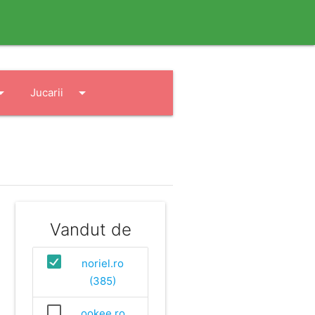
drop_down
arrow_drop_down
Jucarii
Vandut de
noriel.ro
(385)
ookee.ro