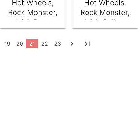
Hot Wheels,
Hot Wheels,
Rock Monster,
Rock Monster,
1:24, Rosu
1:24, Galben
chevron_right
last_page
19
20
21
22
23