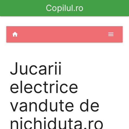
Copilul.ro
home
menu
Jucarii
electrice
vandute de
nichiduta.ro