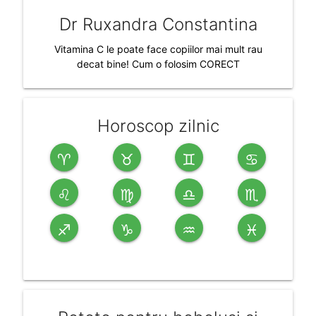
Dr Ruxandra Constantina
Vitamina C le poate face copiilor mai mult rau
decat bine! Cum o folosim CORECT
Horoscop zilnic
♈
♉
♊
♋
♌
♍
♎
♏
♐
♑
♒
♓