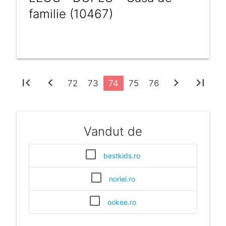
familie (10467)
first_page
chevron_left
chevron_right
last_page
72
73
74
75
76
Vandut de
bestkids.ro
noriel.ro
ookee.ro