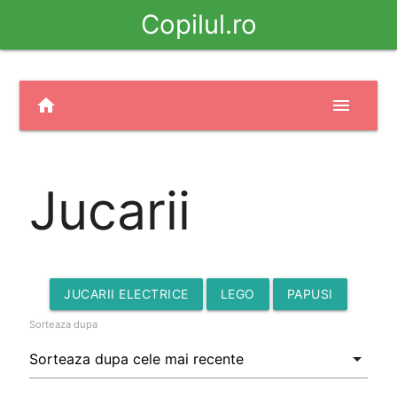
Copilul.ro
home
menu
Jucarii
JUCARII ELECTRICE
LEGO
PAPUSI
Sorteaza dupa