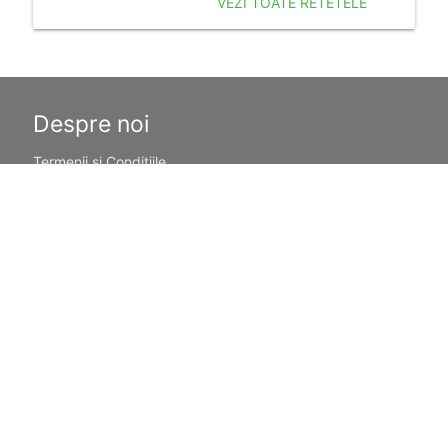
VEZI TOATE RETETELE
Despre noi
Termenii si Conditiile
Politica de Confidentialitate
Politica de Cookie
Publicitate
Resurse utile
Calculator Sarcina
Sarcina pe saptamani
Povesti pentru copii
Nume de fete
Nume de baieti