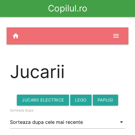
Copilul.ro
home
menu
Jucarii
JUCARII ELECTRICE
LEGO
PAPUSI
Sorteaza dupa