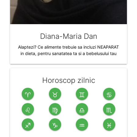
Diana-Maria Dan
Alaptezi? Ce alimente trebuie sa incluzi NEAPARAT
in dieta, pentru sanatatea ta si a bebelusului tau
Horoscop zilnic
♈
♉
♊
♋
♌
♍
♎
♏
♐
♑
♒
♓