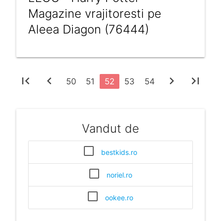
Magazine vrajitoresti pe
Aleea Diagon (76444)
first_page
chevron_left
chevron_right
last_page
50
51
52
53
54
Vandut de
bestkids.ro
noriel.ro
ookee.ro