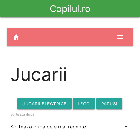
Copilul.ro
home
menu
Jucarii
JUCARII ELECTRICE
LEGO
PAPUSI
Sorteaza dupa