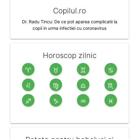
Copilul.ro
Dr. Radu Tincu: De ce pot aparea complicatii la
copii in urma infectiei cu coronavirus
Horoscop zilnic
♈
♉
♊
♋
♌
♍
♎
♏
♐
♑
♒
♓