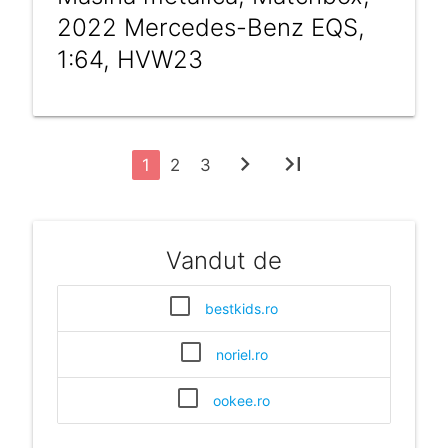
2022 Mercedes-Benz EQS,
1:64, HVW23
chevron_right
last_page
1
2
3
Vandut de
bestkids.ro
noriel.ro
ookee.ro