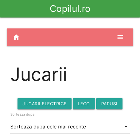
Copilul.ro
home
menu
Jucarii
JUCARII ELECTRICE
LEGO
PAPUSI
Sorteaza dupa