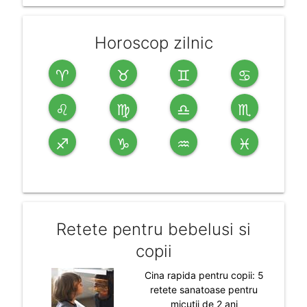
Horoscop zilnic
♈
♉
♊
♋
♌
♍
♎
♏
♐
♑
♒
♓
Retete pentru bebelusi si
copii
Cina rapida pentru copii: 5
retete sanatoase pentru
micutii de 2 ani