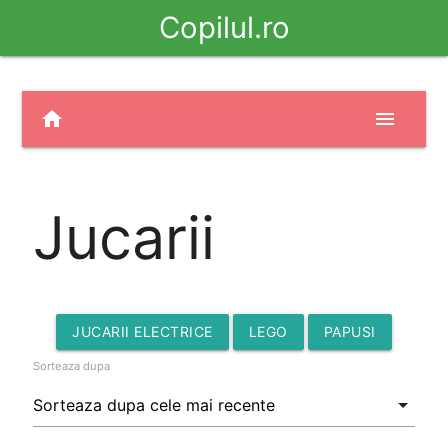
Copilul.ro
home
menu
Jucarii
JUCARII ELECTRICE
LEGO
PAPUSI
Sorteaza dupa