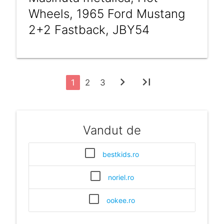
Wheels, 1965 Ford Mustang
2+2 Fastback, JBY54
chevron_right
last_page
1
2
3
Vandut de
bestkids.ro
noriel.ro
ookee.ro