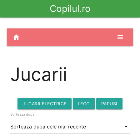
Copilul.ro
home
menu
Jucarii
JUCARII ELECTRICE
LEGO
PAPUSI
Sorteaza dupa