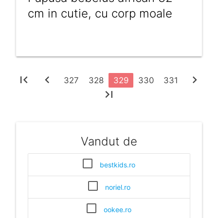
cm in cutie, cu corp moale
first_page
chevron_left
chevron_right
327
328
329
330
331
last_page
Vandut de
bestkids.ro
noriel.ro
ookee.ro