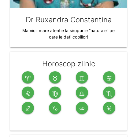
Dr Ruxandra Constantina
Mamici, mare atentie la siropurile “naturale” pe
care le dati copiilor!
Horoscop zilnic
♈
♉
♊
♋
♌
♍
♎
♏
♐
♑
♒
♓